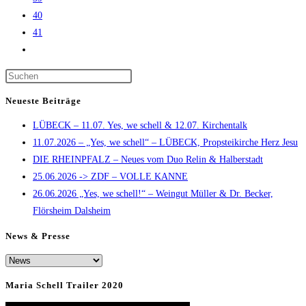
40
41
Zur
nächsten
Press
Seite
Escape
Neueste Beiträge
to
LÜBECK – 11.07. Yes, we schell & 12.07. Kirchentalk
close
11.07.2026 – „Yes, we schell“ – LÜBECK, Propsteikirche Herz Jesu
the
DIE RHEINPFALZ – Neues vom Duo Relin & Halberstadt
search
25.06.2026 -> ZDF – VOLLE KANNE
panel.
26.06.2026 „Yes, we schell!“ – Weingut Müller & Dr. Becker,
Flörsheim Dalsheim
News & Presse
News
&
Maria Schell Trailer 2020
Presse