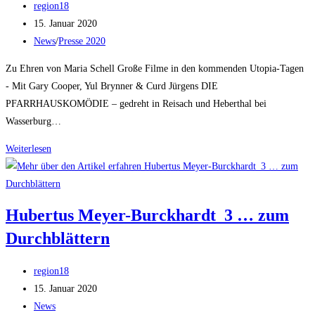
Beitrags-
Straße!”
region18
Autor:
Beitrag
15. Januar 2020
veröffentlicht:
Beitrags-
News
/
Presse 2020
Kategorie:
Zu Ehren von Maria Schell Große Filme in den kommenden Utopia-Tagen
- Mit Gary Cooper, Yul Brynner & Curd Jürgens DIE
PFARRHAUSKOMÖDIE – gedreht in Reisach und Heberthal bei
Wasserburg…
Wasserburger
Weiterlesen
Stimme
–
Zu
Hubertus Meyer-Burckhardt_3 … zum
Ehren
Durchblättern
von
Maria
Beitrags-
Schell
region18
Autor:
Beitrag
15. Januar 2020
veröffentlicht:
Beitrags-
News