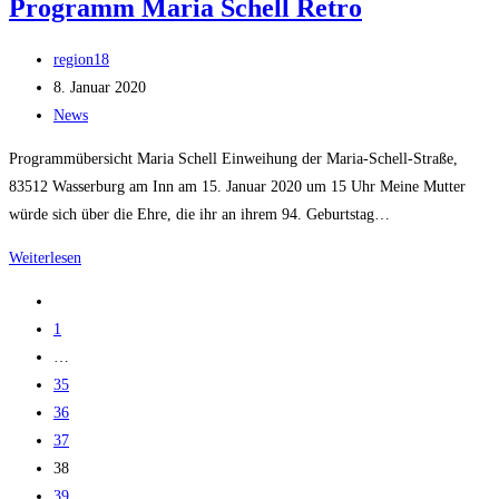
Programm Maria Schell Retro
Penny
McLean
Beitrags-
region18
kommt
Autor:
Beitrag
8. Januar 2020
nach
veröffentlicht:
Beitrags-
News
Wasserburg
Kategorie:
Programmübersicht Maria Schell Einweihung der Maria-Schell-Straße,
83512 Wasserburg am Inn am 15. Januar 2020 um 15 Uhr Meine Mutter
würde sich über die Ehre, die ihr an ihrem 94. Geburtstag…
Programm
Weiterlesen
Maria
Zur
Schell
vorherigen
1
Retro
Seite
…
35
36
37
38
39