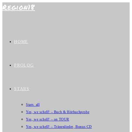
Region18
Zum
Inhalt
springen
HOME
PROLOG
STARS
Stars_all
Yes, we schell! – Buch & Hörbuchprobe
Yes, we schell! – on TOUR
Yes, we schell! – Tränenlieder, Bonus CD