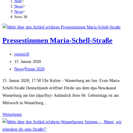
Start
>
News
>
News
>
Seite 38
Pressestimmen Maria-Schell-Straße
Beitrags-
region18
Autor:
Beitrag
15. Januar 2020
veröffentlicht:
Beitrags-
News
/
Presse 2020
Kategorie:
15. Januar 2020, 17:58 Uhr Kultur - Wasserburg am Inn: Erste Maria-
Schell-Straße Deutschlands eröffnet Direkt aus dem dpa-Newskanal
Wasserburg am Inn (dpa/lby)- Anlässlich ihres 94. Geburtstags ist am
Mittwoch in Wasserburg…
Pressestimmen
Weiterlesen
Maria-
Schell-