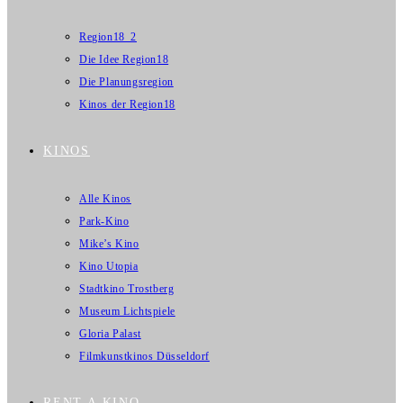
Region18_2
Die Idee Region18
Die Planungsregion
Kinos der Region18
KINOS
Alle Kinos
Park-Kino
Mike’s Kino
Kino Utopia
Stadtkino Trostberg
Museum Lichtspiele
Gloria Palast
Filmkunstkinos Düsseldorf
RENT A KINO