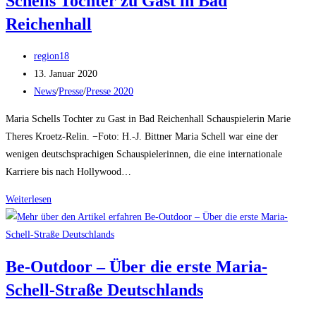
Schells Tochter zu Gast in Bad
Reichenhall
Beitrags-
region18
Autor:
Beitrag
13. Januar 2020
veröffentlicht:
Beitrags-
News
/
Presse
/
Presse 2020
Kategorie:
Maria Schells Tochter zu Gast in Bad Reichenhall Schauspielerin Marie
Theres Kroetz-Relin. −Foto: H.-J. Bittner Maria Schell war eine der
wenigen deutschsprachigen Schauspielerinnen, die eine internationale
Karriere bis nach Hollywood…
Bad
Weiterlesen
Reichenhaller
Tagblatt
–
Be-Outdoor – Über die erste Maria-
Maria
Schell-Straße Deutschlands
Schells
Tochter