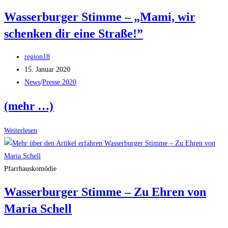
Straße
Wasserburger Stimme – „Mami, wir
schenken dir eine Straße!”
Beitrags-
region18
Autor:
Beitrag
15. Januar 2020
veröffentlicht:
Beitrags-
News
/
Presse 2020
Kategorie:
(mehr …)
Wasserburger
Weiterlesen
Stimme
–
„Mami,
Pfarrhauskomödie
wir
Wasserburger Stimme – Zu Ehren von
schenken
Maria Schell
dir
eine