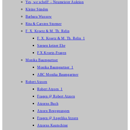
Yes, we schell! – Neumeister Auktion
Kleine Sünden
Barbara Wussow
Rita & Carsten Stormer
F. X. Kroetz & M. Th. Relin
F. X. Kroetz & M. Th. Relin_1
Szenen keiner Ehe
F.X.Kroetz-Fragen
Monika Baumgartner
Monika Baumgartner_1
ABC Monika Baumgartner
Robert Atzorn
Robert Atzorn_1
Fragen @ Robert Atzorn
Atzorns Buch
Atzorn Begegnungen
Fragen @ Angelika Atzorn
Atzorns Kautsching