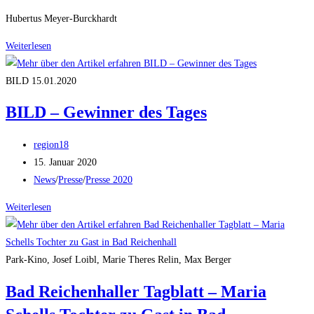
Kategorie:
Hubertus Meyer-Burckhardt
Hubertus
Weiterlesen
Meyer-
Burckhardt_3
BILD 15.01.2020
…
BILD – Gewinner des Tages
zum
Durchblättern
Beitrags-
region18
Autor:
Beitrag
15. Januar 2020
veröffentlicht:
Beitrags-
News
/
Presse
/
Presse 2020
Kategorie:
BILD
Weiterlesen
–
Gewinner
des
Park-Kino, Josef Loibl, Marie Theres Relin, Max Berger
Tages
Bad Reichenhaller Tagblatt – Maria