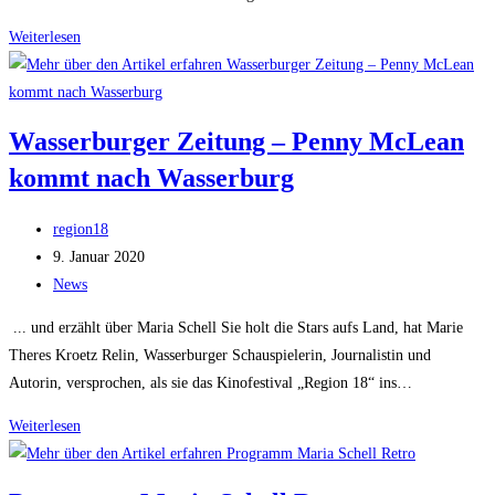
Zeitzeugen
Weiterlesen
Maria
Schell
Retro
Wasserburger Zeitung – Penny McLean
kommt nach Wasserburg
Beitrags-
region18
Autor:
Beitrag
9. Januar 2020
veröffentlicht:
Beitrags-
News
Kategorie:
... und erzählt über Maria Schell Sie holt die Stars aufs Land, hat Marie
Theres Kroetz Relin, Wasserburger Schauspielerin, Journalistin und
Autorin, versprochen, als sie das Kinofestival „Region 18“ ins…
Wasserburger
Weiterlesen
Zeitung
–