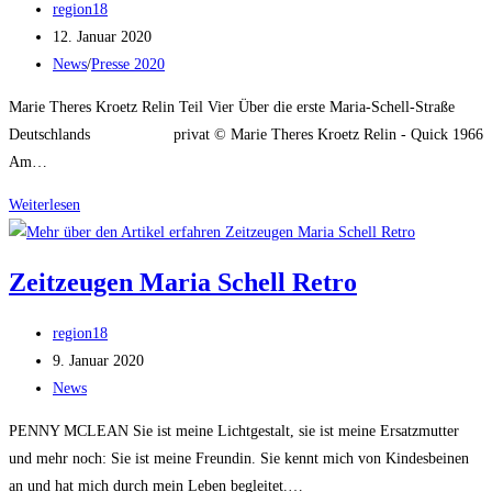
Beitrags-
zu
region18
Autor:
Beitrag
Gast
12. Januar 2020
veröffentlicht:
Beitrags-
in
News
/
Presse 2020
Kategorie:
Bad
Marie Theres Kroetz Relin Teil Vier Über die erste Maria-Schell-Straße
Reichenhall
Deutschlands privat © Marie Theres Kroetz Relin - Quick 1966
Am…
Be-
Weiterlesen
Outdoor
–
Zeitzeugen Maria Schell Retro
Über
die
Beitrags-
region18
erste
Autor:
Beitrag
9. Januar 2020
Maria-
veröffentlicht:
Beitrags-
News
Schell-
Kategorie:
Straße
PENNY MCLEAN Sie ist meine Lichtgestalt, sie ist meine Ersatzmutter
Deutschlands
und mehr noch: Sie ist meine Freundin. Sie kennt mich von Kindesbeinen
an und hat mich durch mein Leben begleitet.…