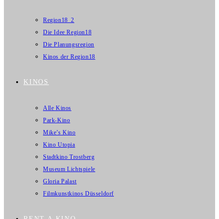
Region18_2
Die Idee Region18
Die Planungsregion
Kinos der Region18
KINOS
Alle Kinos
Park-Kino
Mike’s Kino
Kino Utopia
Stadtkino Trostberg
Museum Lichtspiele
Gloria Palast
Filmkunstkinos Düsseldorf
RENT A KINO