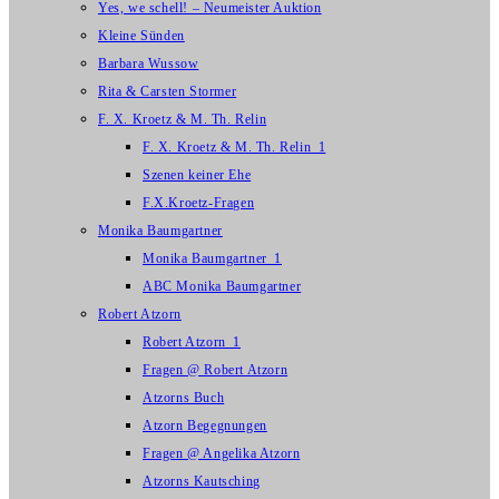
Yes, we schell! – Neumeister Auktion
Kleine Sünden
Barbara Wussow
Rita & Carsten Stormer
F. X. Kroetz & M. Th. Relin
F. X. Kroetz & M. Th. Relin_1
Szenen keiner Ehe
F.X.Kroetz-Fragen
Monika Baumgartner
Monika Baumgartner_1
ABC Monika Baumgartner
Robert Atzorn
Robert Atzorn_1
Fragen @ Robert Atzorn
Atzorns Buch
Atzorn Begegnungen
Fragen @ Angelika Atzorn
Atzorns Kautsching