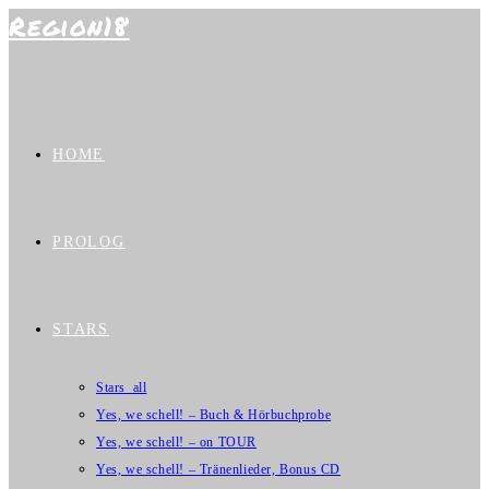
Region18
Zum
Inhalt
springen
HOME
PROLOG
STARS
Stars_all
Yes, we schell! – Buch & Hörbuchprobe
Yes, we schell! – on TOUR
Yes, we schell! – Tränenlieder, Bonus CD