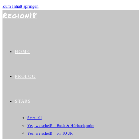
Zum Inhalt springen
Region18
HOME
PROLOG
STARS
Stars_all
Yes, we schell! – Buch & Hörbuchprobe
Yes, we schell! – on TOUR