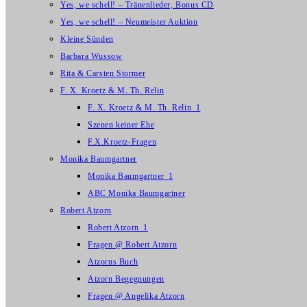
Yes, we schell! – Tränenlieder, Bonus CD
Yes, we schell! – Neumeister Auktion
Kleine Sünden
Barbara Wussow
Rita & Carsten Stormer
F. X. Kroetz & M. Th. Relin
F. X. Kroetz & M. Th. Relin_1
Szenen keiner Ehe
F.X.Kroetz-Fragen
Monika Baumgartner
Monika Baumgartner_1
ABC Monika Baumgartner
Robert Atzorn
Robert Atzorn_1
Fragen @ Robert Atzorn
Atzorns Buch
Atzorn Begegnungen
Fragen @ Angelika Atzorn