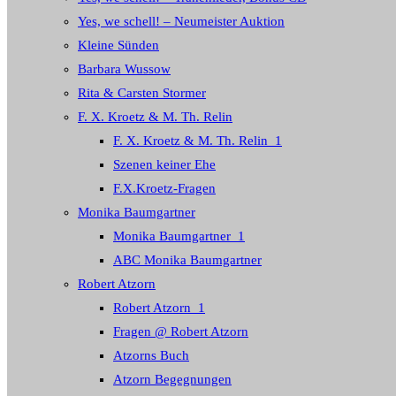
Yes, we schell! – Neumeister Auktion
Kleine Sünden
Barbara Wussow
Rita & Carsten Stormer
F. X. Kroetz & M. Th. Relin
F. X. Kroetz & M. Th. Relin_1
Szenen keiner Ehe
F.X.Kroetz-Fragen
Monika Baumgartner
Monika Baumgartner_1
ABC Monika Baumgartner
Robert Atzorn
Robert Atzorn_1
Fragen @ Robert Atzorn
Atzorns Buch
Atzorn Begegnungen