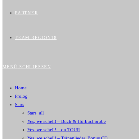
PARTNER
TEAM REGION18
MENÜ
SCHLIESSEN
Home
Prolog
Stars
Stars_all
Yes, we schell! – Buch & Hörbuchprobe
Yes, we schell! – on TOUR
Yes, we schell! – Tränenlieder, Bonus CD