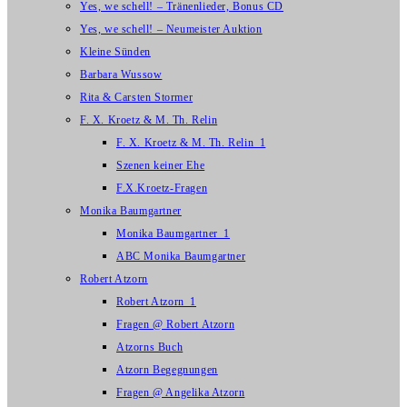
Yes, we schell! – Tränenlieder, Bonus CD
Yes, we schell! – Neumeister Auktion
Kleine Sünden
Barbara Wussow
Rita & Carsten Stormer
F. X. Kroetz & M. Th. Relin
F. X. Kroetz & M. Th. Relin_1
Szenen keiner Ehe
F.X.Kroetz-Fragen
Monika Baumgartner
Monika Baumgartner_1
ABC Monika Baumgartner
Robert Atzorn
Robert Atzorn_1
Fragen @ Robert Atzorn
Atzorns Buch
Atzorn Begegnungen
Fragen @ Angelika Atzorn