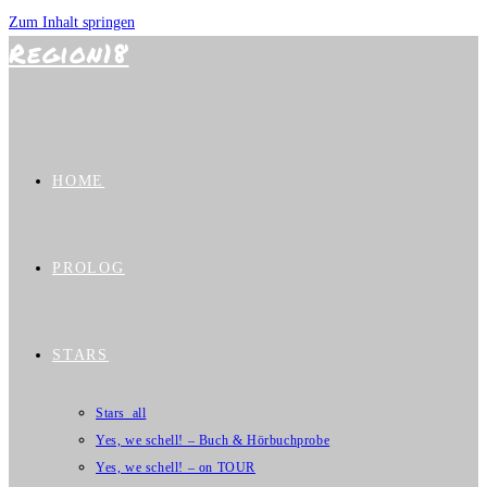
Zum Inhalt springen
Region18
HOME
PROLOG
STARS
Stars_all
Yes, we schell! – Buch & Hörbuchprobe
Yes, we schell! – on TOUR