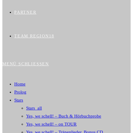
PARTNER
TEAM REGION18
MENÜ
SCHLIESSEN
Home
Prolog
Stars
Stars_all
Yes, we schell! – Buch & Hörbuchprobe
Yes, we schell! – on TOUR
Yes, we schell! – Tränenlieder, Bonus CD