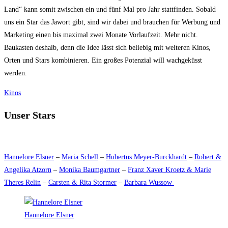
Land“ kann somit zwischen ein und fünf Mal pro Jahr stattfinden. Sobald
uns ein Star das Jawort gibt, sind wir dabei und brauchen für Werbung und
Marketing einen bis maximal zwei Monate Vorlaufzeit. Mehr nicht.
Baukasten deshalb, denn die Idee lässt sich beliebig mit weiteren Kinos,
Orten und Stars kombinieren. Ein großes Potenzial will wachgeküsst
werden.
Kinos
Unser Stars
Hannelore Elsner
–
Maria Schell
–
Hubertus Meyer-Burckhardt
–
Robert &
Angelika Atzorn
–
Monika Baumgartner
–
Franz Xaver Kroetz & Marie
Theres Relin
–
Carsten & Rita Stormer
–
Barbara Wussow
Hannelore Elsner