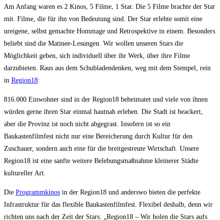
Am Anfang waren es 2 Kinos, 5 Filme, 1 Star. Die 5 Filme brachte der Star
mit. Filme, die für ihn von Bedeutung sind. Der Star erlebte somit eine
ureigene, selbst gemachte Hommage und Retrospektive in einem. Besonders
beliebt sind die Matinee-Lesungen. Wir wollen unseren Stars die
Möglichkeit geben, sich individuell über ihr Werk, über ihre Filme
darzubieten. Raus aus dem Schubladendenken, weg mit dem Stempel, rein
in
Region18
:
816.000 Einwohner sind in der Region18 beheimatet und viele von ihnen
würden gerne ihren Star einmal hautnah erleben. Die Stadt ist beackert,
aber die Provinz ist noch nicht abgegrast. Insofern ist so ein
Baukastenfilmfest nicht nur eine Bereicherung durch Kultur für den
Zuschauer, sondern auch eine für die breitgestreute Wirtschaft. Unsere
Region18 ist eine sanfte weitere Belebungsmaßnahme kleinerer Städte
kultureller Art.
Die
Programmkinos
in der Region18 und anderswo bieten die perfekte
Infrastruktur für das flexible Baukastenfilmfest. Flexibel deshalb, denn wir
richten uns nach der Zeit der Stars. „Region18 – Wir holen die Stars aufs