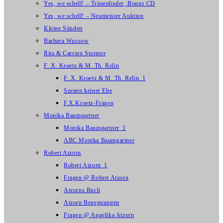
Yes, we schell! – Tränenlieder, Bonus CD
Yes, we schell! – Neumeister Auktion
Kleine Sünden
Barbara Wussow
Rita & Carsten Stormer
F. X. Kroetz & M. Th. Relin
F. X. Kroetz & M. Th. Relin_1
Szenen keiner Ehe
F.X.Kroetz-Fragen
Monika Baumgartner
Monika Baumgartner_1
ABC Monika Baumgartner
Robert Atzorn
Robert Atzorn_1
Fragen @ Robert Atzorn
Atzorns Buch
Atzorn Begegnungen
Fragen @ Angelika Atzorn