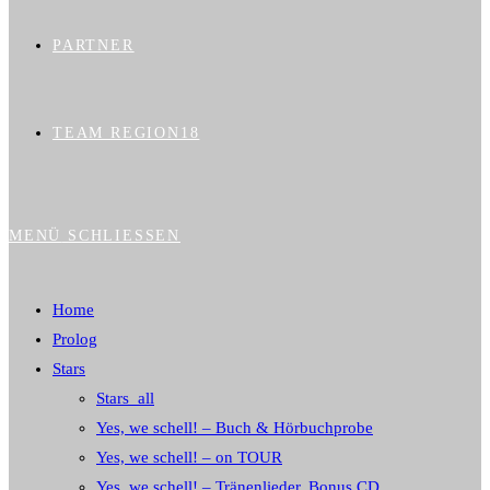
PARTNER
TEAM REGION18
MENÜ
SCHLIESSEN
Home
Prolog
Stars
Stars_all
Yes, we schell! – Buch & Hörbuchprobe
Yes, we schell! – on TOUR
Yes, we schell! – Tränenlieder, Bonus CD