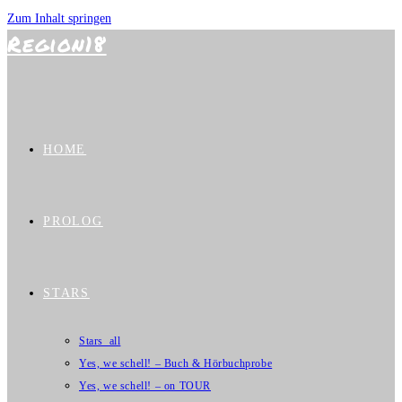
Zum Inhalt springen
Region18
HOME
PROLOG
STARS
Stars_all
Yes, we schell! – Buch & Hörbuchprobe
Yes, we schell! – on TOUR