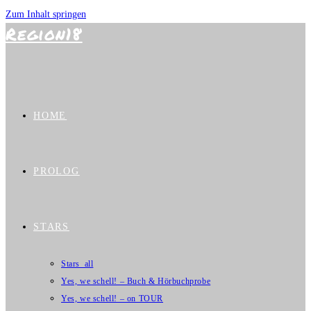
Zum Inhalt springen
Region18
HOME
PROLOG
STARS
Stars_all
Yes, we schell! – Buch & Hörbuchprobe
Yes, we schell! – on TOUR