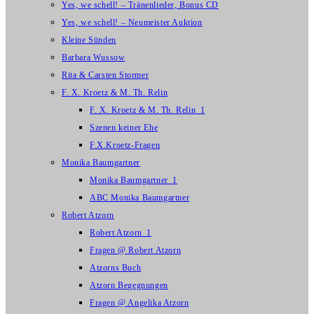
Yes, we schell! – Tränenlieder, Bonus CD
Yes, we schell! – Neumeister Auktion
Kleine Sünden
Barbara Wussow
Rita & Carsten Stormer
F. X. Kroetz & M. Th. Relin
F. X. Kroetz & M. Th. Relin_1
Szenen keiner Ehe
F.X.Kroetz-Fragen
Monika Baumgartner
Monika Baumgartner_1
ABC Monika Baumgartner
Robert Atzorn
Robert Atzorn_1
Fragen @ Robert Atzorn
Atzorns Buch
Atzorn Begegnungen
Fragen @ Angelika Atzorn