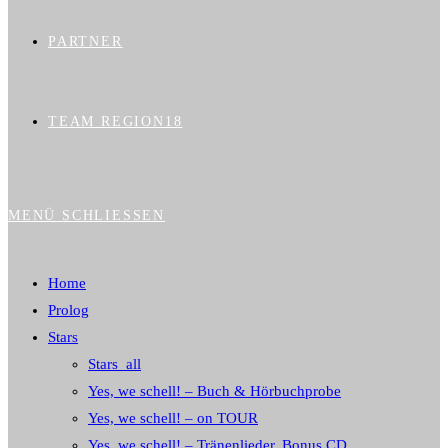
PARTNER
TEAM REGION18
MENÜ
SCHLIESSEN
Home
Prolog
Stars
Stars_all
Yes, we schell! – Buch & Hörbuchprobe
Yes, we schell! – on TOUR
Yes, we schell! – Tränenlieder, Bonus CD