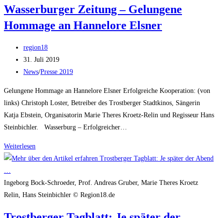
Wasserburger Zeitung – Gelungene
Maria
Hommage an Hannelore Elsner
Schell
Beitrags-
region18
Autor:
Beitrag
31. Juli 2019
veröffentlicht:
Beitrags-
News
/
Presse 2019
Kategorie:
Gelungene Hommage an Hannelore Elsner Erfolgreiche Kooperation: (von
links) Christoph Loster, Betreiber des Trostberger Stadtkinos, Sängerin
Katja Ebstein, Organisatorin Marie Theres Kroetz-Relin und Regisseur Hans
Steinbichler. Wasserburg – Erfolgreicher…
Wasserburger
Weiterlesen
Zeitung
–
Gelungene
Ingeborg Bock-Schroeder, Prof. Andreas Gruber, Marie Theres Kroetz
Hommage
Relin, Hans Steinbichler © Region18.de
an
Trostberger Tagblatt: Je später der