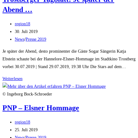
Hannelore
Abend …
Elsner
Beitrags-
region18
Autor:
Beitrag
30. Juli 2019
veröffentlicht:
Beitrags-
News
/
Presse 2019
Kategorie:
Je später der Abend, desto prominenter die Gäste Sogar Sängerin Katja
Ebstein schaute bei der Hannelore-Elsner-Hommage im Stadtkino Trostberg
vorbei 30.07.2019 | Stand 29.07.2019, 19:38 Uhr Die Stars auf dem…
Trostberger
Weiterlesen
Tagblatt:
Je
© Ingeborg Bock-Schroeder
später
PNP – Elsner Hommage
der
Abend
Beitrags-
region18
…
Autor:
Beitrag
25. Juli 2019
veröffentlicht:
Beitrags-
News
/
Presse 2019