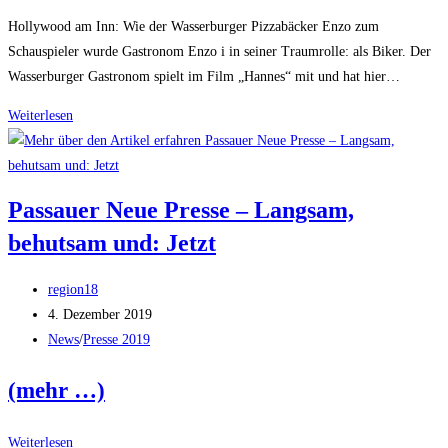
Kategorie:
Hollywood am Inn: Wie der Wasserburger Pizzabäcker Enzo zum
Schauspieler wurde Gastronom Enzo i in seiner Traumrolle: als Biker. Der
Wasserburger Gastronom spielt im Film „Hannes“ mit und hat hier…
Wasserburger
Weiterlesen
Zeitung
–
Hollywood
Passauer Neue Presse – Langsam,
am
behutsam und: Jetzt
Inn
Beitrags-
region18
Autor:
Beitrag
4. Dezember 2019
veröffentlicht:
Beitrags-
News
/
Presse 2019
Kategorie:
(mehr …)
Passauer
Weiterlesen