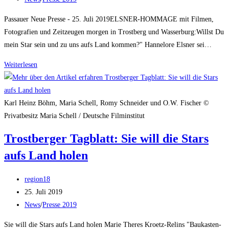
Kategorie:
Passauer Neue Presse - 25. Juli 2019ELSNER-HOMMAGE mit Filmen,
Fotografien und Zeitzeugen morgen in Trostberg und Wasserburg:Willst Du
mein Star sein und zu uns aufs Land kommen?" Hannelore Elsner sei…
PNP
Weiterlesen
–
Elsner
Hommage
Karl Heinz Böhm, Maria Schell, Romy Schneider und O.W. Fischer ©
Privatbesitz Maria Schell / Deutsche Filminstitut
Trostberger Tagblatt: Sie will die Stars
aufs Land holen
Beitrags-
region18
Autor:
Beitrag
25. Juli 2019
veröffentlicht:
Beitrags-
News
/
Presse 2019
Kategorie:
Sie will die Stars aufs Land holen Marie Theres Kroetz-Relins "Baukasten-