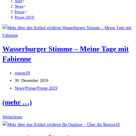
Start
>
News
>
Presse
>
Presse 2019
Wasserburger Stimme – Meine Tage mit
Fabienne
Beitrags-
region18
Autor:
Beitrag
30. Dezember 2019
veröffentlicht:
Beitrags-
News
/
Presse
/
Presse 2019
Kategorie:
(mehr …)
Wasserburger
Weiterlesen
Stimme
–