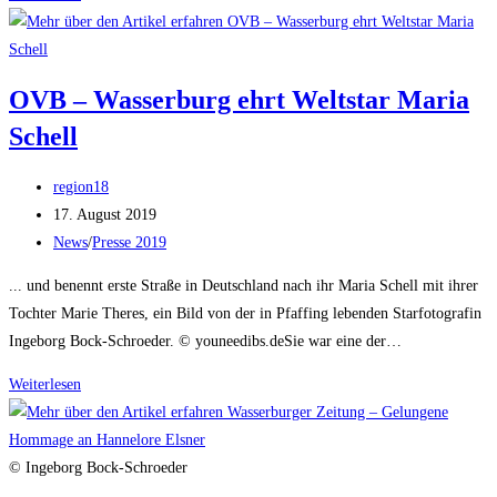
Neue
Presse
–
OVB – Wasserburg ehrt Weltstar Maria
Langsam,
Schell
behutsam
und:
Beitrags-
Jetzt
region18
Autor:
Beitrag
17. August 2019
veröffentlicht:
Beitrags-
News
/
Presse 2019
Kategorie:
... und benennt erste Straße in Deutschland nach ihr Maria Schell mit ihrer
Tochter Marie Theres, ein Bild von der in Pfaffing lebenden Starfotografin
Ingeborg Bock-Schroeder. © youneedibs.deSie war eine der…
OVB
Weiterlesen
–
Wasserburg
ehrt
© Ingeborg Bock-Schroeder
Weltstar