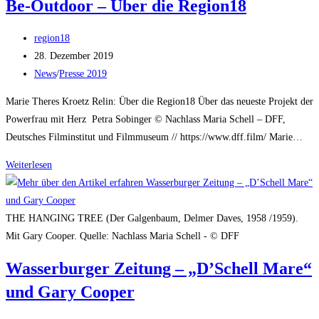
Be-Outdoor – Über die Region18
Meine
Tage
Beitrags-
region18
mit
Autor:
Beitrag
28. Dezember 2019
Fabienne
veröffentlicht:
Beitrags-
News
/
Presse 2019
Kategorie:
Marie Theres Kroetz Relin: Über die Region18 Über das neueste Projekt der
Powerfrau mit Herz Petra Sobinger © Nachlass Maria Schell – DFF,
Deutsches Filminstitut und Filmmuseum // https://www.dff.film/ Marie…
Be-
Weiterlesen
Outdoor
–
Über
THE HANGING TREE (Der Galgenbaum, Delmer Daves, 1958 /1959).
die
Mit Gary Cooper. Quelle: Nachlass Maria Schell - © DFF
Region18
Wasserburger Zeitung – „D’Schell Mare“
und Gary Cooper