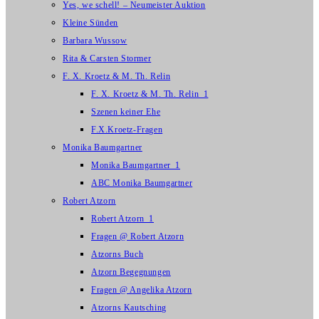
Yes, we schell! – Neumeister Auktion
Kleine Sünden
Barbara Wussow
Rita & Carsten Stormer
F. X. Kroetz & M. Th. Relin
F. X. Kroetz & M. Th. Relin_1
Szenen keiner Ehe
F.X.Kroetz-Fragen
Monika Baumgartner
Monika Baumgartner_1
ABC Monika Baumgartner
Robert Atzorn
Robert Atzorn_1
Fragen @ Robert Atzorn
Atzorns Buch
Atzorn Begegnungen
Fragen @ Angelika Atzorn
Atzorns Kautsching