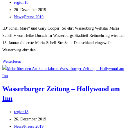
Beitrags-
region18
Autor:
Beitrag
26. Dezember 2019
veröffentlicht:
Beitrags-
News
/
Presse 2019
Kategorie:
„D’Schell Mare“ und Gary Cooper: So ehrt Wasserburg Weltstar Maria
Schell + von Heike Duczek In Wasserburgs Stadtteil Reitmehring wird am
15. Januar die erste Maria-Schell-Straße in Deutschland eingeweiht.
Wasserburg ehrt den…
Wasserburger
Weiterlesen
Zeitung
–
„D’Schell
Wasserburger Zeitung – Hollywood am
Mare“
Inn
und
Gary
Beitrags-
Cooper
region18
Autor:
Beitrag
26. Dezember 2019
veröffentlicht:
Beitrags-
News
/
Presse 2019