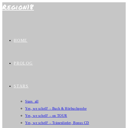
Region18
Zum
Inhalt
springen
HOME
PROLOG
STARS
Stars_all
Yes, we schell! – Buch & Hörbuchprobe
Yes, we schell! – on TOUR
Yes, we schell! – Tränenlieder, Bonus CD