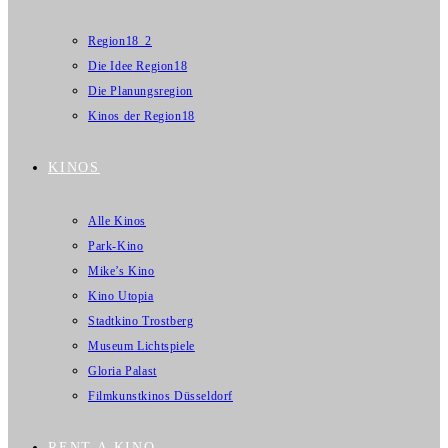
Region18_2
Die Idee Region18
Die Planungsregion
Kinos der Region18
KINOS
Alle Kinos
Park-Kino
Mike’s Kino
Kino Utopia
Stadtkino Trostberg
Museum Lichtspiele
Gloria Palast
Filmkunstkinos Düsseldorf
RENT A KINO