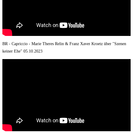
BR - Capriccio - Marie Theres Relin & Franz Xaver Kroetz über "Szenen
keiner Ehe" 05.10.2023