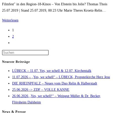
Filmfest" in den Region-18-Kinos – Von Ebstein bis Jolie? Thomas Thois
25.07.2019 | Stand 25.07.2019, 00:23 Uhr Marie Theres Kroetz-Relin…
Trostberger
Weiterlesen
Tagblatt:
1
Sie
2
will
Zur
die
nächsten
Stars
Press
Seite
aufs
Escape
Neueste Beiträge
Land
to
holen
LÜBECK – 11.07. Yes, we schell & 12.07. Kirchentalk
close
11.07.2026 – „Yes, we schell“ – LÜBECK, Propsteikirche Herz Jesu
the
DIE RHEINPFALZ – Neues vom Duo Relin & Halberstadt
search
25.06.2026 -> ZDF – VOLLE KANNE
panel.
26.06.2026 „Yes, we schell!“ – Weingut Müller & Dr. Becker,
Flörsheim Dalsheim
News & Presse