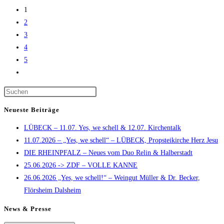
Stimme
1
–
2
„Szenen
3
keiner
4
Ehe“
5
in
Zur
Wasserburg
nächsten
Press
Seite
Escape
Neueste Beiträge
to
LÜBECK – 11.07. Yes, we schell & 12.07. Kirchentalk
close
11.07.2026 – „Yes, we schell“ – LÜBECK, Propsteikirche Herz Jesu
the
DIE RHEINPFALZ – Neues vom Duo Relin & Halberstadt
search
25.06.2026 -> ZDF – VOLLE KANNE
panel.
26.06.2026 „Yes, we schell!“ – Weingut Müller & Dr. Becker,
Flörsheim Dalsheim
News & Presse