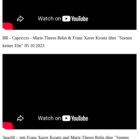
BR - Capriccio - Marie Theres Relin & Franz Xaver Kroetz über "Szenen
keiner Ehe" 05.10.2023
3nach9 – mit Franz Xaver Kroetz und Marie Theres Relin über "Szenen