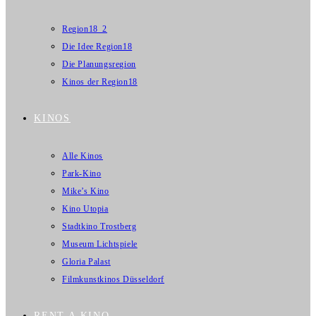
Region18_2
Die Idee Region18
Die Planungsregion
Kinos der Region18
KINOS
Alle Kinos
Park-Kino
Mike’s Kino
Kino Utopia
Stadtkino Trostberg
Museum Lichtspiele
Gloria Palast
Filmkunstkinos Düsseldorf
RENT A KINO