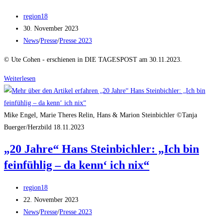
Beitrags-
region18
Autor:
Beitrag
30. November 2023
veröffentlicht:
Beitrags-
News
/
Presse
/
Presse 2023
Kategorie:
© Ute Cohen - erschienen in DIE TAGESPOST am 30.11.2023.
Die
Weiterlesen
Tagespost
–
Ute
Mike Engel, Marie Theres Relin, Hans & Marion Steinbichler ©Tanja
Cohen
Buerger/Herzbild 18.11.2023
–
„20 Jahre“ Hans Steinbichler: „Ich bin
„Die
feinfühlig – da kenn‘ ich nix“
Wahrheit
ist
Beitrags-
langweilig“
region18
Autor:
Beitrag
22. November 2023
veröffentlicht:
Beitrags-
News
/
Presse
/
Presse 2023