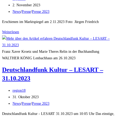
Autor:
Beitrag
2. November 2023
veröffentlicht:
Beitrags-
News
/
Presse
/
Presse 2023
Kategorie:
Erschienen im Marktspiegel am 2.11.2023 Foto: Jürgen Friedrich
Marktspiegel
Weiterlesen
Nürnberg
–
„Szenen
Franz Xaver Kroetz und Marie Theres Relin in der Buchhandlung
keiner
WALTHER KÖNIG Lenbachhaus am 26.10.2023
Ehe“
Deutschlandfunk Kultur – LESART –
im
31.10.2023
Literaturhaus
Beitrags-
region18
Autor:
Beitrag
31. Oktober 2023
veröffentlicht:
Beitrags-
News
/
Presse
/
Presse 2023
Kategorie:
Deutschlandfunk Kultur - LESART 31.10.2023 um 10:05 Uhr Das einstige,