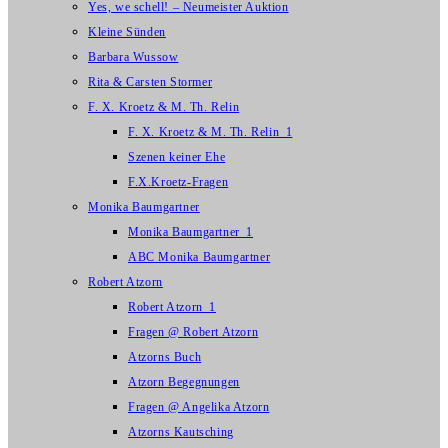
Yes, we schell! – Neumeister Auktion
Kleine Sünden
Barbara Wussow
Rita & Carsten Stormer
F. X. Kroetz & M. Th. Relin
F. X. Kroetz & M. Th. Relin_1
Szenen keiner Ehe
F.X.Kroetz-Fragen
Monika Baumgartner
Monika Baumgartner_1
ABC Monika Baumgartner
Robert Atzorn
Robert Atzorn_1
Fragen @ Robert Atzorn
Atzorns Buch
Atzorn Begegnungen
Fragen @ Angelika Atzorn
Atzorns Kautsching