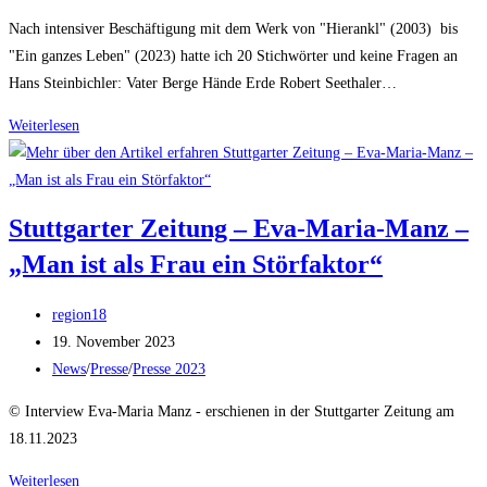
Kategorie:
Nach intensiver Beschäftigung mit dem Werk von "Hierankl" (2003) bis
"Ein ganzes Leben" (2023) hatte ich 20 Stichwörter und keine Fragen an
Hans Steinbichler: Vater Berge Hände Erde Robert Seethaler…
„20
Weiterlesen
Jahre“
Hans
Steinbichler:
Stuttgarter Zeitung – Eva-Maria-Manz –
„Ich
„Man ist als Frau ein Störfaktor“
bin
feinfühlig
Beitrags-
–
region18
Autor:
Beitrag
da
19. November 2023
veröffentlicht:
Beitrags-
kenn‘
News
/
Presse
/
Presse 2023
Kategorie:
ich
© Interview Eva-Maria Manz - erschienen in der Stuttgarter Zeitung am
nix“
18.11.2023
Stuttgarter
Weiterlesen