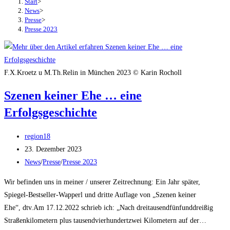
Start
>
News
>
Presse
>
Presse 2023
F.X.Kroetz u M.Th.Relin in München 2023 © Karin Rocholl
Szenen keiner Ehe … eine
Erfolgsgeschichte
Beitrags-
region18
Autor:
Beitrag
23. Dezember 2023
veröffentlicht:
Beitrags-
News
/
Presse
/
Presse 2023
Kategorie:
Wir befinden uns in meiner / unserer Zeitrechnung: Ein Jahr später,
Spiegel-Bestseller-Wapperl und dritte Auflage von „Szenen keiner
Ehe“, dtv.Am 17.12.2022 schrieb ich: „Nach dreitausendfünfunddreißig
Straßenkilometern plus tausendvierhundertzwei Kilometern auf der…