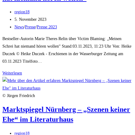
Beitrags-
region18
Autor:
Beitrag
5. November 2023
veröffentlicht:
Beitrags-
News
/
Presse
/
Presse 2023
Kategorie:
Bestseller-Autorin Marie Theres Relin über Victim Blaming: „Meinen
Schrei hat niemand hören wollen“ Stand:03.11.2023, 11:23 Uhr Von: Heike
Duczek © Heike Duczek - Erschienen in der Wasserburger Zeitung am
03.11.2023 Titelfoto…
Wasserburger
Weiterlesen
Zeitung
–
„Meinen
© Jürgen Friedrich
Schrei
Marktspiegel Nürnberg – „Szenen keiner
hat
Ehe“ im Literaturhaus
niemand
hören
Beitrags-
wollen“
region18