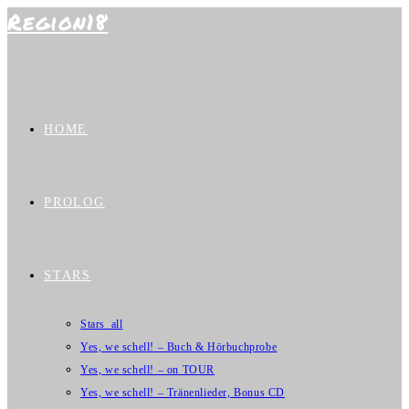
Region18
Zum
Inhalt
springen
HOME
PROLOG
STARS
Stars_all
Yes, we schell! – Buch & Hörbuchprobe
Yes, we schell! – on TOUR
Yes, we schell! – Tränenlieder, Bonus CD