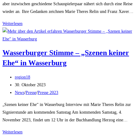
aber inzwischen geschiedene Schauspielerpaar nähert sich durch eine Reise
wieder an. Ihre Gedanken zeichnen Marie Theres Relin und Franz Xaver…
Deutschlandfunk
Weiterlesen
Kultur
–
LESART
Wasserburger Stimme – „Szenen keiner
–
Ehe“ in Wasserburg
31.10.2023
Beitrags-
region18
Autor:
Beitrag
30. Oktober 2023
veröffentlicht:
Beitrags-
News
/
Presse
/
Presse 2023
Kategorie:
„Szenen keiner Ehe“ in Wasserburg Interview mit Marie Theres Relin zur
Signierstunde am kommenden Samstag Am kommenden Samstag, 4.
November 2023, findet um 12 Uhr in der Buchhandlung Herzog eine…
Wasserburger
Weiterlesen