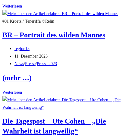
Szenen
Weiterlesen
keiner
Ehe
#01 Kroetz / Teneriffa ©Relin
…
BR – Portrait des wilden Mannes
eine
Erfolgsgeschichte
Beitrags-
region18
Autor:
Beitrag
11. Dezember 2023
veröffentlicht:
Beitrags-
News
/
Presse
/
Presse 2023
Kategorie:
(mehr …)
BR
Weiterlesen
–
Portrait
des
Die Tagespost – Ute Cohen – „Die
wilden
Wahrheit ist langweilig“
Mannes