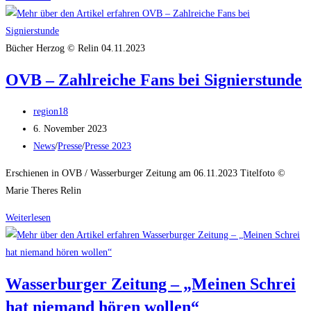
Zeitung
–
Eva-
Bücher Herzog © Relin 04.11.2023
Maria-
OVB – Zahlreiche Fans bei Signierstunde
Manz
–
Beitrags-
region18
„Man
Autor:
Beitrag
6. November 2023
ist
veröffentlicht:
Beitrags-
News
/
Presse
/
Presse 2023
als
Kategorie:
Frau
Erschienen in OVB / Wasserburger Zeitung am 06.11.2023 Titelfoto ©
ein
Marie Theres Relin
Störfaktor“
OVB
Weiterlesen
–
Zahlreiche
Fans
Wasserburger Zeitung – „Meinen Schrei
bei
hat niemand hören wollen“
Signierstunde