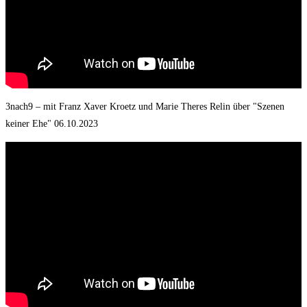
3nach9 – mit Franz Xaver Kroetz und Marie Theres Relin über "Szenen
keiner Ehe" 06.10.2023