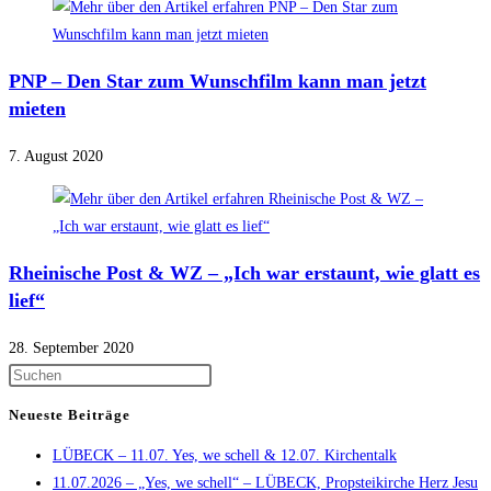
PNP – Den Star zum Wunschfilm kann man jetzt
mieten
7. August 2020
Rheinische Post & WZ – „Ich war erstaunt, wie glatt es
lief“
28. September 2020
Press
Escape
Neueste Beiträge
to
LÜBECK – 11.07. Yes, we schell & 12.07. Kirchentalk
close
11.07.2026 – „Yes, we schell“ – LÜBECK, Propsteikirche Herz Jesu
the