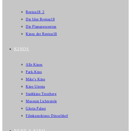
Region18_2
Die Idee Region18
Die Planungsregion
Kinos der Region18
KINOS
Alle Kinos
Park-Kino
Mike’s Kino
Kino Utopia
Stadtkino Trostberg
Museum Lichtspiele
Gloria Palast
Filmkunstkinos Düsseldorf
RENT A KINO