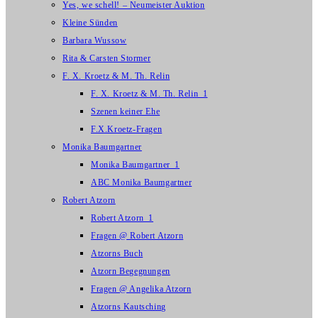
Yes, we schell! – Neumeister Auktion
Kleine Sünden
Barbara Wussow
Rita & Carsten Stormer
F. X. Kroetz & M. Th. Relin
F. X. Kroetz & M. Th. Relin_1
Szenen keiner Ehe
F.X.Kroetz-Fragen
Monika Baumgartner
Monika Baumgartner_1
ABC Monika Baumgartner
Robert Atzorn
Robert Atzorn_1
Fragen @ Robert Atzorn
Atzorns Buch
Atzorn Begegnungen
Fragen @ Angelika Atzorn
Atzorns Kautsching