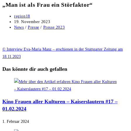
„Man ist als Frau ein Störfaktor“
Beitrags-
region18
Autor:
Beitrag
19. November 2023
veröffentlicht:
Beitrags-
News
/
Presse
/
Presse 2023
Kategorie:
© Interview Eva-Maria Manz – erschienen in der Stuttgarter Zeitung am
18.11.2023
Das könnte dir auch gefallen
Kino Frauen aller Kulturen – Kaiserslautern #17 –
01.02.2024
1. Februar 2024