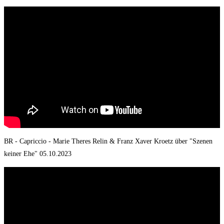
BR - Capriccio - Marie Theres Relin & Franz Xaver Kroetz über "Szenen
keiner Ehe" 05.10.2023