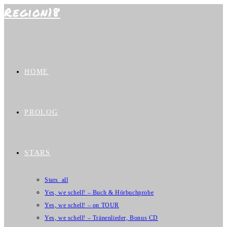
Region18
Zum
Inhalt
springen
HOME
PROLOG
STARS
Stars_all
Yes, we schell! – Buch & Hörbuchprobe
Yes, we schell! – on TOUR
Yes, we schell! – Tränenlieder, Bonus CD