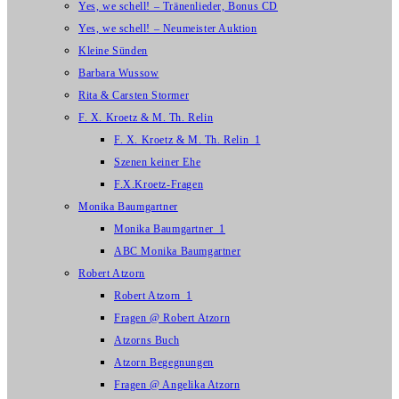
Yes, we schell! – Tränenlieder, Bonus CD
Yes, we schell! – Neumeister Auktion
Kleine Sünden
Barbara Wussow
Rita & Carsten Stormer
F. X. Kroetz & M. Th. Relin
F. X. Kroetz & M. Th. Relin_1
Szenen keiner Ehe
F.X.Kroetz-Fragen
Monika Baumgartner
Monika Baumgartner_1
ABC Monika Baumgartner
Robert Atzorn
Robert Atzorn_1
Fragen @ Robert Atzorn
Atzorns Buch
Atzorn Begegnungen
Fragen @ Angelika Atzorn