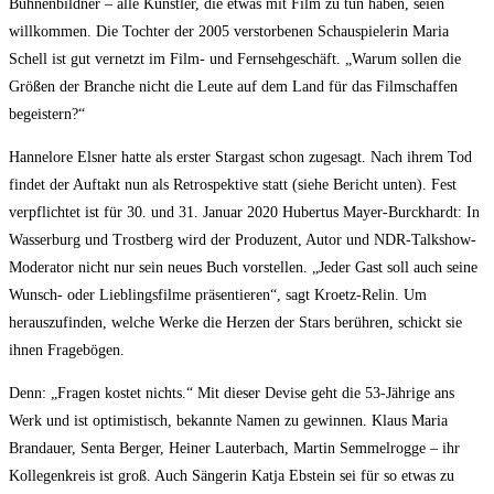
Bühnenbildner – alle Künstler, die etwas mit Film zu tun haben, seien
willkommen. Die Tochter der 2005 verstorbenen Schauspielerin Maria
Schell ist gut vernetzt im Film- und Fernsehgeschäft. „Warum sollen die
Größen der Branche nicht die Leute auf dem Land für das Filmschaffen
begeistern?“
Hannelore Elsner hatte als erster Stargast schon zugesagt. Nach ihrem Tod
findet der Auftakt nun als Retrospektive statt (siehe Bericht unten). Fest
verpflichtet ist für 30. und 31. Januar 2020 Hubertus Mayer-Burckhardt: In
Wasserburg und Trostberg wird der Produzent, Autor und NDR-Talkshow-
Moderator nicht nur sein neues Buch vorstellen. „Jeder Gast soll auch seine
Wunsch- oder Lieblingsfilme präsentieren“, sagt Kroetz-Relin. Um
herauszufinden, welche Werke die Herzen der Stars berühren, schickt sie
ihnen Fragebögen.
Denn: „Fragen kostet nichts.“ Mit dieser Devise geht die 53-Jährige ans
Werk und ist optimistisch, bekannte Namen zu gewinnen. Klaus Maria
Brandauer, Senta Berger, Heiner Lauterbach, Martin Semmelrogge – ihr
Kollegenkreis ist groß. Auch Sängerin Katja Ebstein sei für so etwas zu