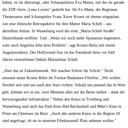
haben, ist sie überzeugt, oder Schauspielerin Eva Mattes, mit der sie gerade
die ZDF-Serie „Lena Lorenz“ gedreht hat. Ihr Ex-Mann, der Regisseur,
Theaterautor und Schauspieler Franz Xaver Kroetz ist ebenso eingeplant
wie eine filmische Retrospektive für ihre Mutter Maria Schell – aus
aktuellem Anlass: In Wasserburg wird die erste „Maria-Schell-Straße“
Deutschlands eröffnet. Und: „Wenn wir noch mehr Sponsoren begeistern,
wäre auch Angelina Jolie kein Problem“, sagt Kroetz-Relin mit einem
Augenzwinkern. Der Hollywood-Star ist das Patenkind ihres vor fünf
Jahren verstorbenen Onkels Maximilian Schell.
„Aber das ist Zukunftsmusik. Wir machen Schritt für Schritt.“ Nicht
umsonst nennt Kroetz-Relin ihr Format Baukasten-Filmfest. „Wir wollen
flexibel sein und uns nach den Stars richten. Sobald uns jemand das Ja-Wort
gibt, können wir in ein, zwei Monaten alles auf die Beine stellen – dank der
hervorragenden Infrastruktur.“ Neben den Kinos in Trostberg und
Wasserburg sind auch das Park-Kino Bad Reichenhall und Mike’s Kino in
Prien am Chiemsee im Boot. „Auch alle anderen Kinos in der Region 18
sind angefragt, ob sie in unserem Filmkarussell Platz nehmen wollen.“