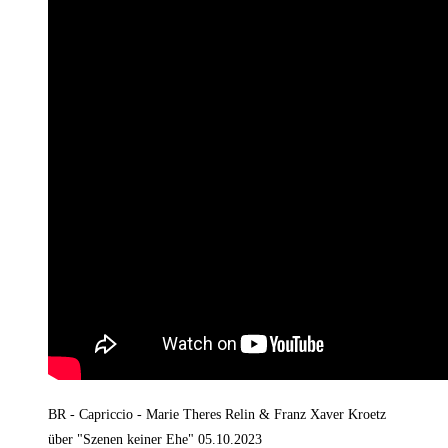
BR - Capriccio - Marie Theres Relin & Franz Xaver Kroetz
über "Szenen keiner Ehe" 05.10.2023