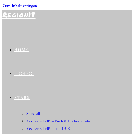
Zum Inhalt springen
Region18
HOME
PROLOG
STARS
Stars_all
Yes, we schell! – Buch & Hörbuchprobe
Yes, we schell! – on TOUR