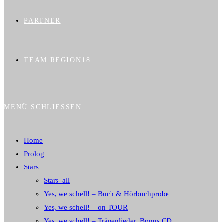
PARTNER
TEAM REGION18
MENÜ
SCHLIESSEN
Home
Prolog
Stars
Stars_all
Yes, we schell! – Buch & Hörbuchprobe
Yes, we schell! – on TOUR
Yes, we schell! – Tränenlieder, Bonus CD