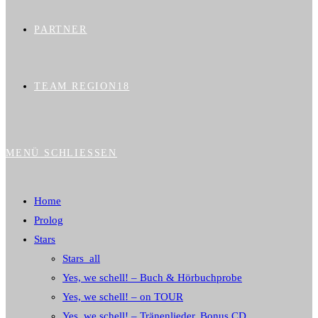
PARTNER
TEAM REGION18
MENÜ
SCHLIESSEN
Home
Prolog
Stars
Stars_all
Yes, we schell! – Buch & Hörbuchprobe
Yes, we schell! – on TOUR
Yes, we schell! – Tränenlieder, Bonus CD