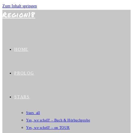
Zum Inhalt springen
Region18
HOME
PROLOG
STARS
Stars_all
Yes, we schell! – Buch & Hörbuchprobe
Yes, we schell! – on TOUR