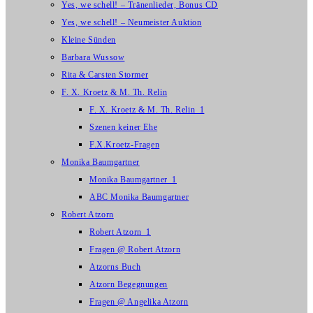
Yes, we schell! – Tränenlieder, Bonus CD
Yes, we schell! – Neumeister Auktion
Kleine Sünden
Barbara Wussow
Rita & Carsten Stormer
F. X. Kroetz & M. Th. Relin
F. X. Kroetz & M. Th. Relin_1
Szenen keiner Ehe
F.X.Kroetz-Fragen
Monika Baumgartner
Monika Baumgartner_1
ABC Monika Baumgartner
Robert Atzorn
Robert Atzorn_1
Fragen @ Robert Atzorn
Atzorns Buch
Atzorn Begegnungen
Fragen @ Angelika Atzorn