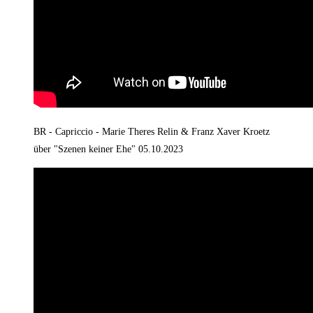
BR - Capriccio - Marie Theres Relin & Franz Xaver Kroetz
über "Szenen keiner Ehe" 05.10.2023