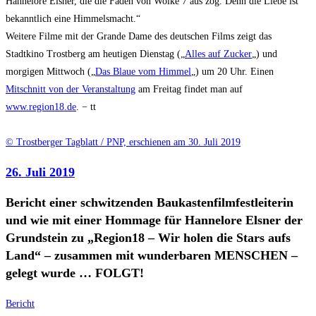
Hannelore Elsner, die die Fäden von Wolke 7 aus zog. Denn die Liebe ist
bekanntlich eine Himmelsmacht.“
Weitere Filme mit der Grande Dame des deutschen Films zeigt das
Stadtkino Trostberg am heutigen Dienstag („
Alles auf Zucker
„) und
morgigen Mittwoch („
Das Blaue vom Himmel
„) um 20 Uhr. Einen
Mitschnitt von der Veranstaltung
am Freitag findet man auf
www.region18.de
.
− tt
© Trostberger Tagblatt / PNP, erschienen am 30. Juli 2019
26. Juli 2019
Bericht einer schwitzenden Baukastenfilmfestleiterin
und wie mit einer Hommage für Hannelore Elsner der
Grundstein zu „Region18 – Wir holen die Stars aufs
Land“ – zusammen mit wunderbaren MENSCHEN –
gelegt wurde … FOLGT!
Bericht