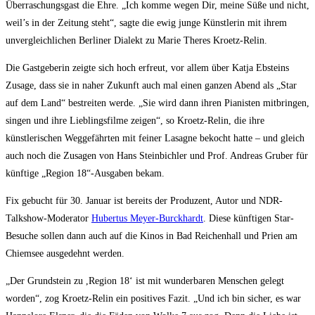
Überraschungsgast die Ehre. „Ich komme wegen Dir, meine Süße und nicht,
weil’s in der Zeitung steht“, sagte die ewig junge Künstlerin mit ihrem
unvergleichlichen Berliner Dialekt zu Marie Theres Kroetz-Relin.
Die Gastgeberin zeigte sich hoch erfreut, vor allem über Katja Ebsteins
Zusage, dass sie in naher Zukunft auch mal einen ganzen Abend als „Star
auf dem Land“ bestreiten werde. „Sie wird dann ihren Pianisten mitbringen,
singen und ihre Lieblingsfilme zeigen“, so Kroetz-Relin, die ihre
künstlerischen Weggefährten mit feiner Lasagne bekocht hatte – und gleich
auch noch die Zusagen von Hans Steinbichler und Prof. Andreas Gruber für
künftige „Region 18“-Ausgaben bekam.
Fix gebucht für 30. Januar ist bereits der Produzent, Autor und NDR-
Talkshow-Moderator
Hubertus Meyer-Burckhardt
. Diese künftigen Star-
Besuche sollen dann auch auf die Kinos in Bad Reichenhall und Prien am
Chiemsee ausgedehnt werden.
„Der Grundstein zu ,Region 18‘ ist mit wunderbaren Menschen gelegt
worden“, zog Kroetz-Relin ein positives Fazit. „Und ich bin sicher, es war