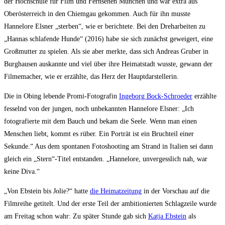
der Hochschule für Film und Fernsehen München und war extra aus
Oberösterreich in den Chiemgau gekommen. Auch für ihn musste
Hannelore Elsner „sterben“, wie er berichtete. Bei den Dreharbeiten zu
„Hannas schlafende Hunde“ (2016) habe sie sich zunächst geweigert, eine
Großmutter zu spielen. Als sie aber merkte, dass sich Andreas Gruber in
Burghausen auskannte und viel über ihre Heimatstadt wusste, gewann der
Filmemacher, wie er erzählte, das Herz der Hauptdarstellerin.
Die in Obing lebende Promi-Fotografin
Ingeborg Bock-Schroeder
erzählte
fesselnd von der jungen, noch unbekannten Hannelore Elsner: „Ich
fotografierte mit dem Bauch und bekam die Seele. Wenn man einen
Menschen liebt, kommt es rüber. Ein Porträt ist ein Bruchteil einer
Sekunde.“ Aus dem spontanen Fotoshooting am Strand in Italien sei dann
gleich ein „Stern“-Titel entstanden. „Hannelore, unvergesslich nah, war
keine Diva.“
„Von Ebstein bis Jolie?“ hatte
die Heimatzeitung
in der Vorschau auf die
Filmreihe getitelt. Und der erste Teil der ambitionierten Schlagzeile wurde
am Freitag schon wahr: Zu später Stunde gab sich
Katja Ebstein
als