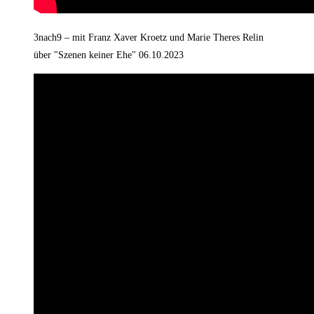
3nach9 – mit Franz Xaver Kroetz und Marie Theres Relin
über "Szenen keiner Ehe" 06.10.2023