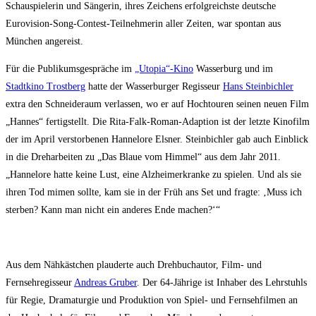
Schauspielerin und Sängerin, ihres Zeichens erfolgreichste deutsche
Eurovision-Song-Contest-Teilnehmerin aller Zeiten, war spontan aus
München angereist.
Für die Publikumsgespräche im
„Utopia“-Kino
Wasserburg und im
Stadtkino Trostberg
hatte der Wasserburger Regisseur
Hans Steinbichler
extra den Schneideraum verlassen, wo er auf Hochtouren seinen neuen Film
„Hannes“ fertigstellt. Die Rita-Falk-Roman-Adaption ist der letzte Kinofilm
der im April verstorbenen Hannelore Elsner. Steinbichler gab auch Einblick
in die Dreharbeiten zu „Das Blaue vom Himmel“ aus dem Jahr 2011.
„Hannelore hatte keine Lust, eine Alzheimerkranke zu spielen. Und als sie
ihren Tod mimen sollte, kam sie in der Früh ans Set und fragte: ‚Muss ich
sterben? Kann man nicht ein anderes Ende machen?‘“
Aus dem Nähkästchen plauderte auch Drehbuchautor, Film- und
Fernsehregisseur
Andreas Gruber
. Der 64-Jährige ist Inhaber des Lehrstuhls
für Regie, Dramaturgie und Produktion von Spiel- und Fernsehfilmen an