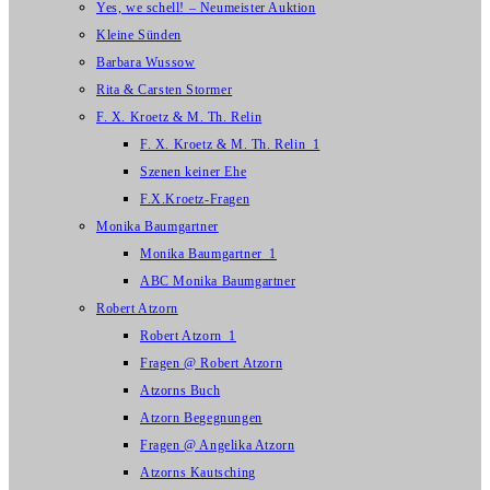
Yes, we schell! – Neumeister Auktion
Kleine Sünden
Barbara Wussow
Rita & Carsten Stormer
F. X. Kroetz & M. Th. Relin
F. X. Kroetz & M. Th. Relin_1
Szenen keiner Ehe
F.X.Kroetz-Fragen
Monika Baumgartner
Monika Baumgartner_1
ABC Monika Baumgartner
Robert Atzorn
Robert Atzorn_1
Fragen @ Robert Atzorn
Atzorns Buch
Atzorn Begegnungen
Fragen @ Angelika Atzorn
Atzorns Kautsching