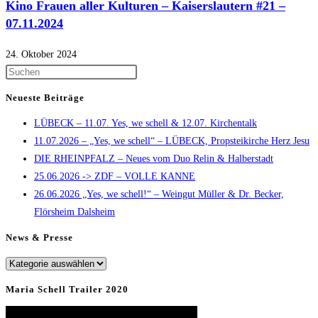
Kino Frauen aller Kulturen – Kaiserslautern #21 –
07.11.2024
24. Oktober 2024
Press
Escape
Neueste Beiträge
to
LÜBECK – 11.07. Yes, we schell & 12.07. Kirchentalk
close
11.07.2026 – „Yes, we schell“ – LÜBECK, Propsteikirche Herz Jesu
the
DIE RHEINPFALZ – Neues vom Duo Relin & Halberstadt
search
25.06.2026 -> ZDF – VOLLE KANNE
panel.
26.06.2026 „Yes, we schell!“ – Weingut Müller & Dr. Becker,
Flörsheim Dalsheim
News & Presse
News
&
Maria Schell Trailer 2020
Presse