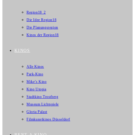
Region18_2
Die Idee Region18
Die Planungsregion
Kinos der Region18
KINOS
Alle Kinos
Park-Kino
Mike’s Kino
Kino Utopia
Stadtkino Trostberg
Museum Lichtspiele
Gloria Palast
Filmkunstkinos Düsseldorf
RENT A KINO