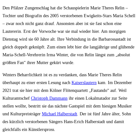
Den Pfälzer Zungenschlag hat die Schauspielerin Marie Theres Relin –
Tochter und Biografin des 2005 verstorbenen Ewigkeits-Stars Maria Schell
– zwar noch nicht ganz drauf. Ansonsten aber ist sie fast schon eine
Lautererin. Erst der Vorwoche war sie mal wieder hier. Am morgigen
Dienstag wird sie 60 Jahre alt. Ihre Verbindung in die Barbarossastadt ist
gleich doppelt geknüpft. Zum einen lebt hier die langjährige und glühende
Maria-Schell-Verehrerin Irma Winter, die von Relin längst zum „absolut
größten Fan“ ihrer Mutter gekürt wurde.
Winters Beharrlichkeit ist es zu verdanken, dass Marie Theres Relin
überhaupt zu einer ersten Lesung nach
Kaiserslautern
kam. Im Dezember
2021 trat sie hier mit dem Kölner Flötenquartett „Fautando“ auf. Weil
Kulturamtschef
Christoph Dammann
ihr einen Lokalmatador zur Seite
stellen wollte, bestritt sie das nächste Gastspiel mit dem hiesigen Musiker
und Kulturpreisträger
Michael Halberstadt
. Der ist fünf Jahre älter, Sohn
des kürzlich verstorbenen Sängers Hans-Erich Halberstadt und damit
gleichfalls ein Künstlerspross.