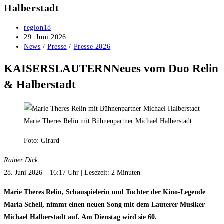
Halberstadt
Beitrags-
region18
Autor:
Beitrag
29. Juni 2026
veröffentlicht:
Beitrags-
News
/
Presse
/
Presse 2026
Kategorie:
KAISERSLAUTERN
Neues vom Duo Relin
& Halberstadt
Marie Theres Relin mit Bühnenpartner Michael Halberstadt
Foto: Girard
Rainer Dick
28. Juni 2026 – 16:17 Uhr | Lesezeit: 2 Minuten
Marie Theres Relin, Schauspielerin und Tochter der Kino-Legende
Maria Schell, nimmt einen neuen Song mit dem Lauterer Musiker
Michael Halberstadt auf. Am Dienstag wird sie 60.