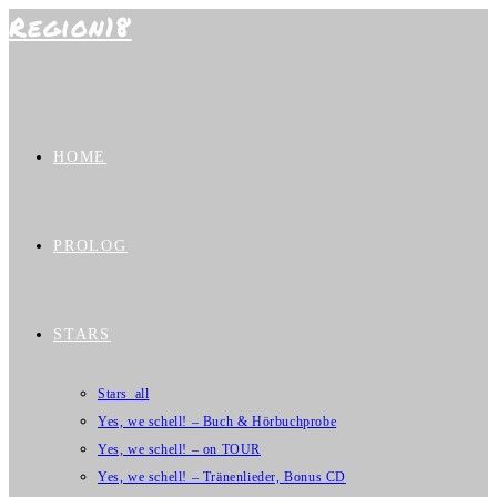
Region18
Zum
Inhalt
springen
HOME
PROLOG
STARS
Stars_all
Yes, we schell! – Buch & Hörbuchprobe
Yes, we schell! – on TOUR
Yes, we schell! – Tränenlieder, Bonus CD