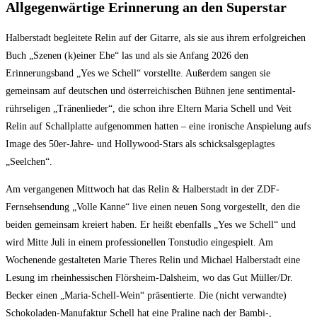
Allgegenwärtige Erinnerung an den Superstar
Halberstadt begleitete Relin auf der Gitarre, als sie aus ihrem erfolgreichen
Buch „Szenen (k)einer Ehe“ las und als sie Anfang 2026 den
Erinnerungsband „Yes we Schell“ vorstellte. Außerdem sangen sie
gemeinsam auf deutschen und österreichischen Bühnen jene sentimental-
rührseligen „Tränenlieder“, die schon ihre Eltern Maria Schell und Veit
Relin auf Schallplatte aufgenommen hatten – eine ironische Anspielung aufs
Image des 50er-Jahre- und Hollywood-Stars als schicksalsgeplagtes
„Seelchen“.
Am vergangenen Mittwoch hat das Relin & Halberstadt in der ZDF-
Fernsehsendung „Volle Kanne“ live einen neuen Song vorgestellt, den die
beiden gemeinsam kreiert haben. Er heißt ebenfalls „Yes we Schell“ und
wird Mitte Juli in einem professionellen Tonstudio eingespielt. Am
Wochenende gestalteten Marie Theres Relin und Michael Halberstadt eine
Lesung im rheinhessischen Flörsheim-Dalsheim, wo das Gut Müller/Dr.
Becker einen „Maria-Schell-Wein“ präsentierte. Die (nicht verwandte)
Schokoladen-Manufaktur Schell hat eine Praline nach der Bambi-,