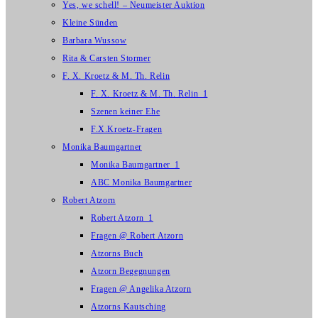
Yes, we schell! – Neumeister Auktion
Kleine Sünden
Barbara Wussow
Rita & Carsten Stormer
F. X. Kroetz & M. Th. Relin
F. X. Kroetz & M. Th. Relin_1
Szenen keiner Ehe
F.X.Kroetz-Fragen
Monika Baumgartner
Monika Baumgartner_1
ABC Monika Baumgartner
Robert Atzorn
Robert Atzorn_1
Fragen @ Robert Atzorn
Atzorns Buch
Atzorn Begegnungen
Fragen @ Angelika Atzorn
Atzorns Kautsching