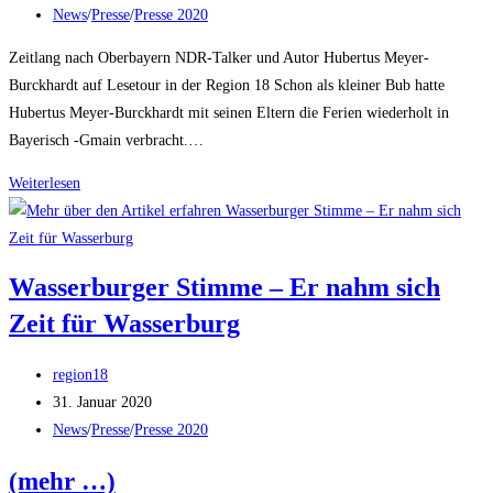
veröffentlicht:
Beitrags-
News
/
Presse
/
Presse 2020
der
Kategorie:
Zeit
Zeitlang nach Oberbayern NDR-Talker und Autor Hubertus Meyer-
Burckhardt auf Lesetour in der Region 18 Schon als kleiner Bub hatte
Hubertus Meyer-Burckhardt mit seinen Eltern die Ferien wiederholt in
Bayerisch -Gmain verbracht.…
PNP
Weiterlesen
–
Zeitlang
nach
Wasserburger Stimme – Er nahm sich
Oberbayern
Zeit für Wasserburg
Beitrags-
region18
Autor:
Beitrag
31. Januar 2020
veröffentlicht:
Beitrags-
News
/
Presse
/
Presse 2020
Kategorie:
(mehr …)