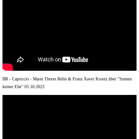
BR - Capriccio - Marie Theres Relin & Franz Xaver Kroetz über "Szenen
keiner Ehe" 05.10.2023