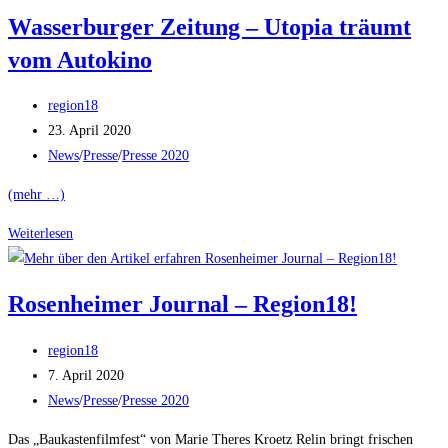
Maria-
Wasserburger Zeitung – Utopia träumt
Schell-
vom Autokino
Nacht
zum
Beitrags-
15.
region18
Autor:
Beitrag
Todestag
23. April 2020
veröffentlicht:
Beitrags-
News
/
Presse
/
Presse 2020
Kategorie:
(mehr …)
Wasserburger
Weiterlesen
Zeitung
–
Rosenheimer Journal – Region18!
Utopia
träumt
Beitrags-
region18
vom
Autor:
Beitrag
7. April 2020
Autokino
veröffentlicht:
Beitrags-
News
/
Presse
/
Presse 2020
Kategorie:
Das „Baukastenfilmfest“ von Marie Theres Kroetz Relin bringt frischen