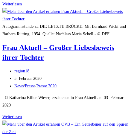
Hinter
Weiterlesen
den
Kulissen:
Park-
Autogrammstunde zu DIE LETZTE BRÜCKE. Mit Bernhard Wicki und
Kino
Barbara Rütting, 1954. Quelle: Nachlass Maria Schell - © DFF
Bad
Frau Aktuell – Großer Liebesbeweis
Reichenhall
ihrer Tochter
–
Josef
Beitrags-
Loibl.
region18
Autor:
Beitrag
5. Februar 2020
veröffentlicht:
Beitrags-
News
/
Presse
/
Presse 2020
Kategorie:
© Katharina Killer-Wieser, erschienen in Frau Aktuell am 03. Februar
2020
Frau
Weiterlesen
Aktuell
–