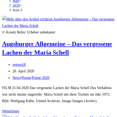
Start
>
2020
>
Seite 3
© Kroetz Relin/ Urheber unbekannt
Augsburger Allgemeine – Das vergessene
Lachen der Maria Schell
Beitrags-
region18
Autor:
Beitrag
26. April 2020
veröffentlicht:
Beitrags-
News
/
Presse
/
Presse 2020
Kategorie:
FILM 25.04.2020 Das vergessene Lachen der Maria Schell Das Verhältnis
war nicht immer ungetrübt: Maria Schell mit ihrer Tochter im Jahr 1972.
Bild: Wolfgang Kühn, United Archives, Imago Images (Archiv)…
Augsburger
Weiterlesen