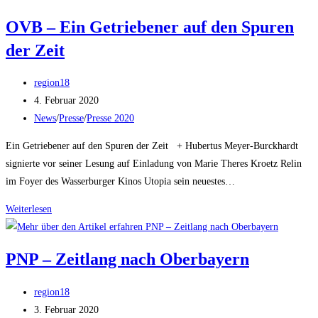
Großer
OVB – Ein Getriebener auf den Spuren
Liebesbeweis
der Zeit
ihrer
Tochter
Beitrags-
region18
Autor:
Beitrag
4. Februar 2020
veröffentlicht:
Beitrags-
News
/
Presse
/
Presse 2020
Kategorie:
Ein Getriebener auf den Spuren der Zeit + Hubertus Meyer-Burckhardt
signierte vor seiner Lesung auf Einladung von Marie Theres Kroetz Relin
im Foyer des Wasserburger Kinos Utopia sein neuestes…
OVB
Weiterlesen
–
Ein
PNP – Zeitlang nach Oberbayern
Getriebener
auf
Beitrags-
region18
den
Autor:
Beitrag
3. Februar 2020
Spuren