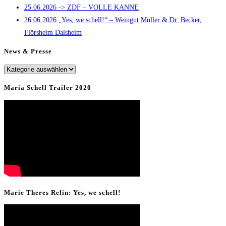
25.06.2026 -> ZDF – VOLLE KANNE
panel.
26.06.2026 „Yes, we schell!“ – Weingut Müller & Dr. Becker,
Flörsheim Dalsheim
News & Presse
News
&
Maria Schell Trailer 2020
Presse
Marie Theres Relin: Yes, we schell!