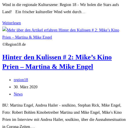
Wind in die regionale Kulturszene: Region 18 - Wir holen die Stars aufs
Land! Ein frischer kultureller Wind weht durch…
Rosenheimer
Weiterlesen
Journal
–
Region18!
©Region18.de
Hinter den Kulissen # 2: Mike’s Kino
Prien – Martina & Mike Engel
Beitrags-
region18
Autor:
Beitrag
30. März 2020
veröffentlicht:
Beitrags-
News
Kategorie:
BU: Martina Engel, Andrea Hailer - soulkino, Stephan Rick, Mike Engel,
Foto: Robert Bohlen Kinobetreiber Martina und Mike Engel, Mike's Kino
Prien im Interview mit Andrea Hailer, soulkino, über die Ausnahmesituation
in Corona-Zeiten.…