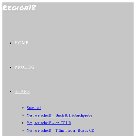
Region18
Zum
Inhalt
springen
HOME
PROLOG
STARS
Stars_all
Yes, we schell! – Buch & Hörbuchprobe
Yes, we schell! – on TOUR
Yes, we schell! – Tränenlieder, Bonus CD