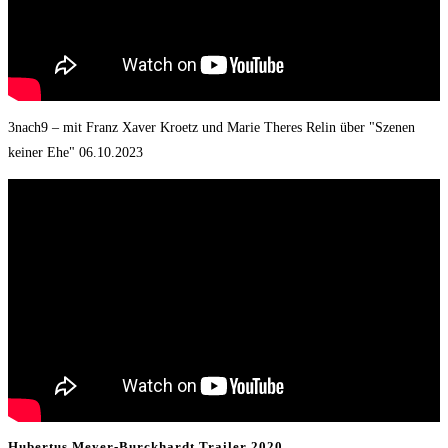
3nach9 – mit Franz Xaver Kroetz und Marie Theres Relin über "Szenen
keiner Ehe" 06.10.2023
Hubertus Meyer-Burckhardt Trailer 2020