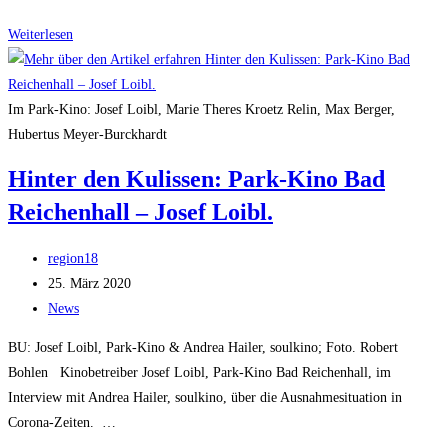
Hinter
Weiterlesen
den
Kulissen
#
Im Park-Kino: Josef Loibl, Marie Theres Kroetz Relin, Max Berger,
2:
Hubertus Meyer-Burckhardt
Mike’s
Hinter den Kulissen: Park-Kino Bad
Kino
Reichenhall – Josef Loibl.
Prien
–
Beitrags-
Martina
region18
Autor:
Beitrag
&
25. März 2020
veröffentlicht:
Beitrags-
Mike
News
Kategorie:
Engel
BU: Josef Loibl, Park-Kino & Andrea Hailer, soulkino; Foto. Robert
Bohlen Kinobetreiber Josef Loibl, Park-Kino Bad Reichenhall, im
Interview mit Andrea Hailer, soulkino, über die Ausnahmesituation in
Corona-Zeiten. …