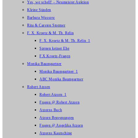
Yes, we schell! – Neumeister Auktion
Kleine Sünden
Barbara Wussow
Rita & Carsten Stormer
F. X. Kroetz & M. Th. Relin
F. X. Kroetz & M. Th. Relin_1
Szenen keiner Ehe
F.X.Kroetz-Fragen
Monika Baumgartner
Monika Baumgartner_1
ABC Monika Baumgartner
Robert Atzorn
Robert Atzorn_1
Fragen @ Robert Atzorn
Atzorns Buch
Atzorn Begegnungen
Fragen @ Angelika Atzorn
Atzorns Kautsching