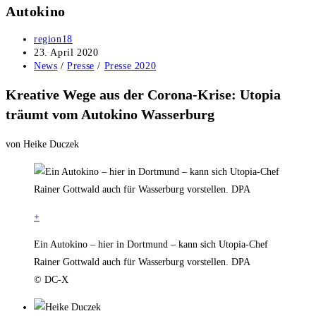
Autokino
Beitrags-
region18
Autor:
Beitrag
23. April 2020
veröffentlicht:
Beitrags-
News
/
Presse
/
Presse 2020
Kategorie:
Kreative Wege aus der Corona-Krise: Utopia
träumt vom Autokino Wasserburg
von Heike Duczek
+
Ein Autokino – hier in Dortmund – kann sich Utopia-Chef
Rainer Gottwald auch für Wasserburg vorstellen. DPA
© DC-X