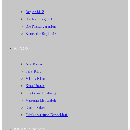
Region18_2
Die Idee Region18
Die Planungsregion
Kinos der Region18
KINOS
Alle Kinos
Park-Kino
Mike’s Kino
Kino Utopia
Stadtkino Trostberg
Museum Lichtspiele
Gloria Palast
Filmkunstkinos Düsseldorf
RENT A KINO