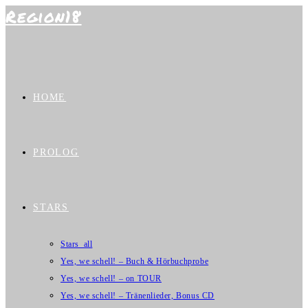
Region18
Zum
Inhalt
springen
HOME
PROLOG
STARS
Stars_all
Yes, we schell! – Buch & Hörbuchprobe
Yes, we schell! – on TOUR
Yes, we schell! – Tränenlieder, Bonus CD