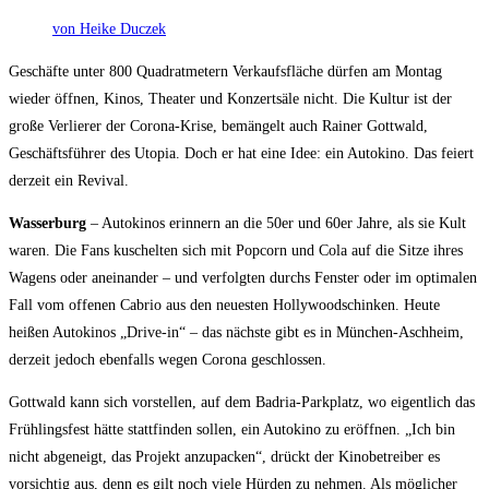
von
Heike Duczek
Geschäfte unter 800 Quadratmetern Verkaufsfläche dürfen am Montag
wieder öffnen, Kinos, Theater und Konzertsäle nicht. Die Kultur ist der
große Verlierer der Corona-Krise, bemängelt auch Rainer Gottwald,
Geschäftsführer des Utopia. Doch er hat eine Idee: ein Autokino. Das feiert
derzeit ein Revival.
Wasserburg
– Autokinos erinnern an die 50er und 60er Jahre, als sie Kult
waren. Die Fans kuschelten sich mit Popcorn und Cola auf die Sitze ihres
Wagens oder aneinander – und verfolgten durchs Fenster oder im optimalen
Fall vom offenen Cabrio aus den neuesten Hollywoodschinken. Heute
heißen Autokinos „Drive-in“ – das nächste gibt es in München-Aschheim,
derzeit jedoch ebenfalls wegen Corona geschlossen.
Gottwald kann sich vorstellen, auf dem Badria-Parkplatz, wo eigentlich das
Frühlingsfest hätte stattfinden sollen, ein Autokino zu eröffnen. „Ich bin
nicht abgeneigt, das Projekt anzupacken“, drückt der Kinobetreiber es
vorsichtig aus, denn es gilt noch viele Hürden zu nehmen. Als möglicher