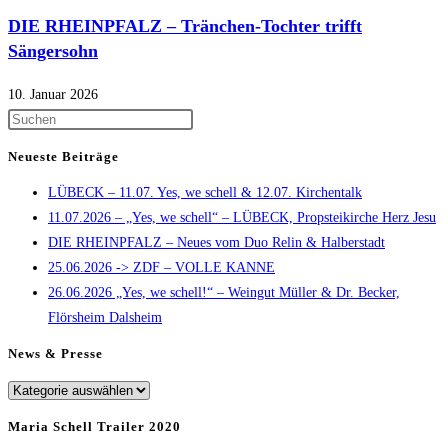
DIE RHEINPFALZ – Tränchen-Tochter trifft
Sängersohn
10. Januar 2026
Press
Escape
Neueste Beiträge
to
LÜBECK – 11.07. Yes, we schell & 12.07. Kirchentalk
close
11.07.2026 – „Yes, we schell“ – LÜBECK, Propsteikirche Herz Jesu
the
DIE RHEINPFALZ – Neues vom Duo Relin & Halberstadt
search
25.06.2026 -> ZDF – VOLLE KANNE
panel.
26.06.2026 „Yes, we schell!“ – Weingut Müller & Dr. Becker,
Flörsheim Dalsheim
News & Presse
News
&
Maria Schell Trailer 2020
Presse