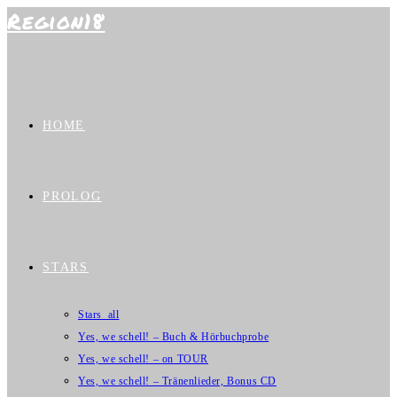
Region18
Zum
Inhalt
springen
HOME
PROLOG
STARS
Stars_all
Yes, we schell! – Buch & Hörbuchprobe
Yes, we schell! – on TOUR
Yes, we schell! – Tränenlieder, Bonus CD