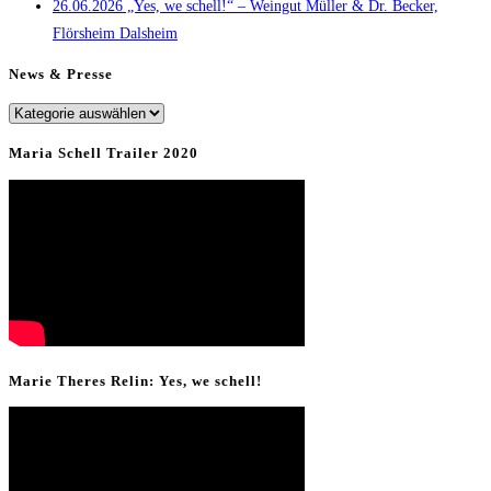
26.06.2026 „Yes, we schell!“ – Weingut Müller & Dr. Becker,
Flörsheim Dalsheim
News & Presse
News
&
Maria Schell Trailer 2020
Presse
Marie Theres Relin: Yes, we schell!