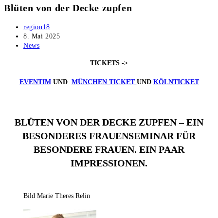
Blüten von der Decke zupfen
Beitrags-
region18
Autor:
Beitrag
8. Mai 2025
veröffentlicht:
Beitrags-
News
Kategorie:
TICKETS ->
EVENTIM
UND
MÜNCHEN TICKET
UND
KÖLNTICKET
BLÜTEN VON DER DECKE ZUPFEN – EIN
BESONDERES FRAUENSEMINAR FÜR
BESONDERE FRAUEN. EIN PAAR
IMPRESSIONEN.
Bild Marie Theres Relin