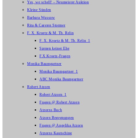
Yes, we schell! – Neumeister Auktion
Kleine Sünden
Barbara Wussow
Rita & Carsten Stormer
F. X. Kroetz & M. Th. Relin
F. X. Kroetz & M. Th. Relin_1
Szenen keiner Ehe
F.X.Kroetz-Fragen
Monika Baumgartner
Monika Baumgartner_1
ABC Monika Baumgartner
Robert Atzorn
Robert Atzorn_1
Fragen @ Robert Atzorn
Atzorns Buch
Atzorn Begegnungen
Fragen @ Angelika Atzorn
Atzorns Kautsching