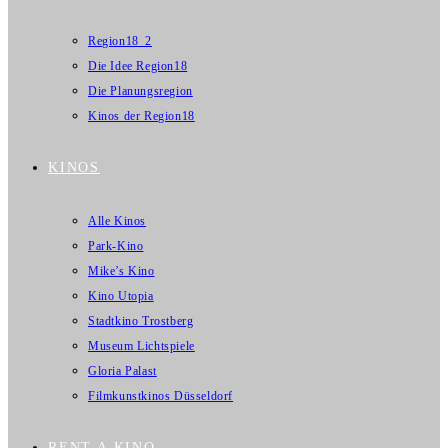
Region18_2
Die Idee Region18
Die Planungsregion
Kinos der Region18
KINOS
Alle Kinos
Park-Kino
Mike’s Kino
Kino Utopia
Stadtkino Trostberg
Museum Lichtspiele
Gloria Palast
Filmkunstkinos Düsseldorf
RENT A KINO