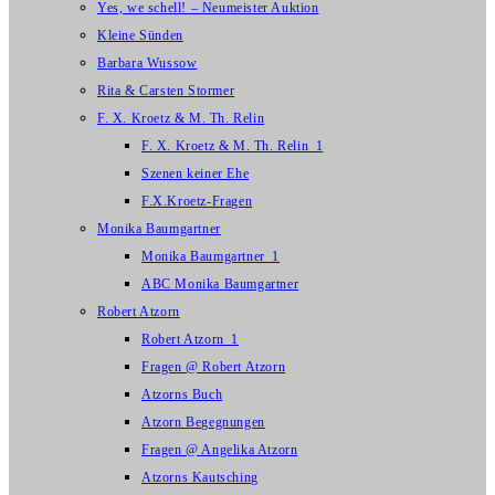
Yes, we schell! – Neumeister Auktion
Kleine Sünden
Barbara Wussow
Rita & Carsten Stormer
F. X. Kroetz & M. Th. Relin
F. X. Kroetz & M. Th. Relin_1
Szenen keiner Ehe
F.X.Kroetz-Fragen
Monika Baumgartner
Monika Baumgartner_1
ABC Monika Baumgartner
Robert Atzorn
Robert Atzorn_1
Fragen @ Robert Atzorn
Atzorns Buch
Atzorn Begegnungen
Fragen @ Angelika Atzorn
Atzorns Kautsching