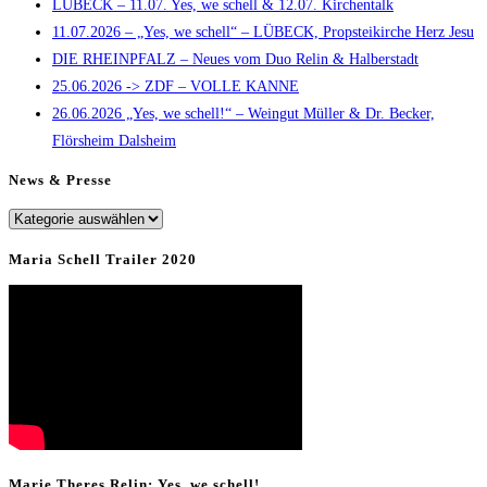
LÜBECK – 11.07. Yes, we schell & 12.07. Kirchentalk
close
11.07.2026 – „Yes, we schell“ – LÜBECK, Propsteikirche Herz Jesu
the
DIE RHEINPFALZ – Neues vom Duo Relin & Halberstadt
search
25.06.2026 -> ZDF – VOLLE KANNE
panel.
26.06.2026 „Yes, we schell!“ – Weingut Müller & Dr. Becker,
Flörsheim Dalsheim
News & Presse
News
&
Maria Schell Trailer 2020
Presse
Marie Theres Relin: Yes, we schell!