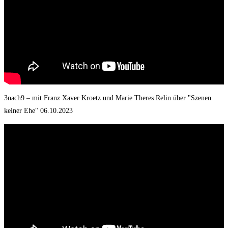
3nach9 – mit Franz Xaver Kroetz und Marie Theres Relin über "Szenen
keiner Ehe" 06.10.2023