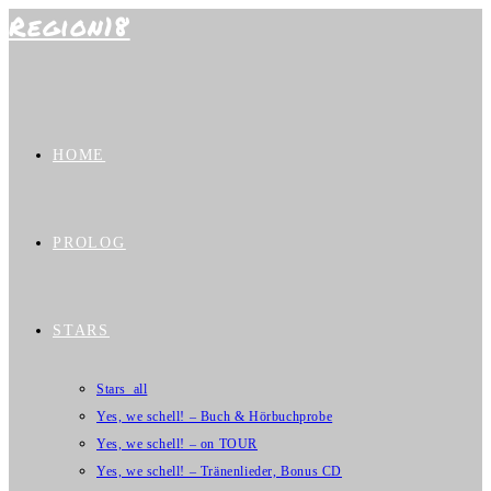
Region18
Zum
Inhalt
springen
HOME
PROLOG
STARS
Stars_all
Yes, we schell! – Buch & Hörbuchprobe
Yes, we schell! – on TOUR
Yes, we schell! – Tränenlieder, Bonus CD