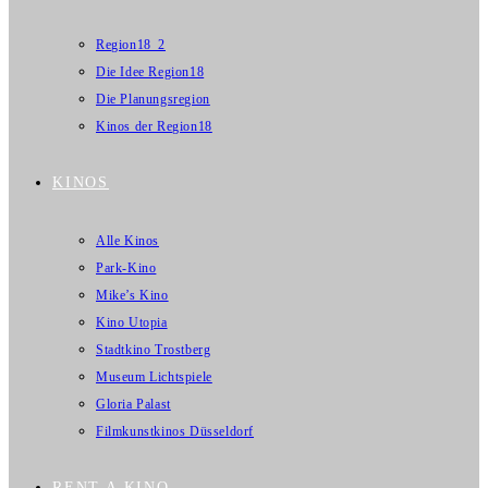
Region18_2
Die Idee Region18
Die Planungsregion
Kinos der Region18
KINOS
Alle Kinos
Park-Kino
Mike’s Kino
Kino Utopia
Stadtkino Trostberg
Museum Lichtspiele
Gloria Palast
Filmkunstkinos Düsseldorf
RENT A KINO