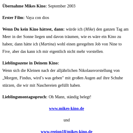
Übernahme Mikes Kino:
September 2003
Erster Film:
Vaya con dios
Wenn Du kein Kino hättest, dann:
würde ich (
Mike
) den ganzen Tag am
Meer in der Sonne liegen und davon träumen, wie es wäre ein Kino zu
haben; dann hätte ich (
Martina
) wohl einen geregelten Job von Nine to
Five, aber das kann ich mir eigentlich nicht mehr vorstellen.
Lieblingsszene in Deinem Kino:
Wenn sich die Kleinen nach der alljährlichen Nikolausvorstellung von
„Morgen, Findus, wird’s was geben“ mit großen Augen auf ihre Schuhe
stürzen, die wir mit Naschereien gefüllt haben.
Lieblingsmontagsspruch:
Oh Mann, ständig belegt!
www.mikes-kino.de
und
www.region18/mikes-kino.de