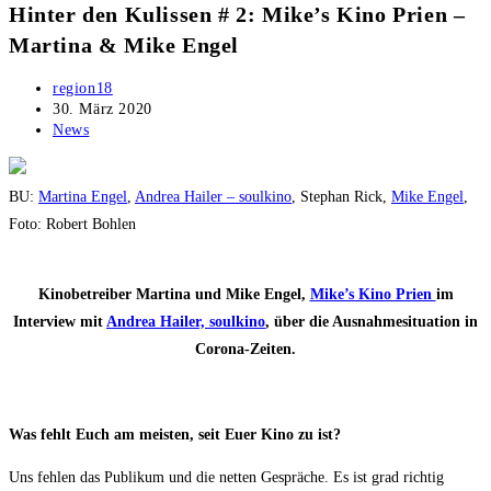
Hinter den Kulissen # 2: Mike’s Kino Prien –
Martina & Mike Engel
Beitrags-
region18
Autor:
Beitrag
30. März 2020
veröffentlicht:
Beitrags-
News
Kategorie:
BU:
Martina Engel
,
Andrea Hailer –
soulkino
, Stephan Rick,
Mike Engel
,
Foto: Robert Bohlen
Kinobetreiber Martina und Mike Engel,
Mike’s Kino Prien
im
Interview mit
Andrea Hailer, soulkino
, über die Ausnahmesituation in
Corona-Zeiten.
Was fehlt Euch am meisten, seit Euer Kino zu ist?
Uns fehlen das Publikum und die netten Gespräche. Es ist grad richtig