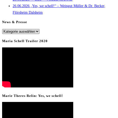
26.06.2026 „Yes, we schell!“ – Weingut Müller & Dr. Becker,
Flörsheim Dalsheim
News & Presse
News
&
Maria Schell Trailer 2020
Presse
Marie Theres Relin: Yes, we schell!