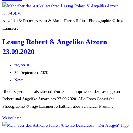
Post
–
Robert
Angelika & Robert Atzorn & Marie Theres Relin - Photographie © Ingo
Atzorn
Lammert
auf
Lesung Robert & Angelika Atzorn
Lesetour
23.09.2020
Beitrags-
region18
Autor:
Beitrag
24. September 2020
veröffentlicht:
Beitrags-
News
Kategorie:
Bilder sagen mehr als tausend Worte ... Impression der Lesung von
Robert und Angelika Atzorn am 23.09.2020 Alle Fotos Copyright
Photographie © Ingo Lammert erhältlich über Schneider Press.…
Lesung
Weiterlesen
Robert
&