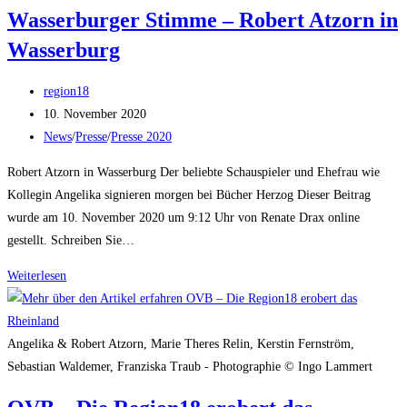
Mit
Wasserburger Stimme – Robert Atzorn in
Maske
Wasserburg
und
viel
Beitrags-
Charme
region18
Autor:
Beitrag
10. November 2020
veröffentlicht:
Beitrags-
News
/
Presse
/
Presse 2020
Kategorie:
Robert Atzorn in Wasserburg Der beliebte Schauspieler und Ehefrau wie
Kollegin Angelika signieren morgen bei Bücher Herzog Dieser Beitrag
wurde am 10. November 2020 um 9:12 Uhr von Renate Drax online
gestellt. Schreiben Sie…
Wasserburger
Weiterlesen
Stimme
–
Robert
Angelika & Robert Atzorn, Marie Theres Relin, Kerstin Fernström,
Atzorn
Sebastian Waldemer, Franziska Traub - Photographie © Ingo Lammert
in