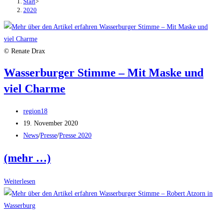
Start
>
2020
© Renate Drax
Wasserburger Stimme – Mit Maske und
viel Charme
Beitrags-
region18
Autor:
Beitrag
19. November 2020
veröffentlicht:
Beitrags-
News
/
Presse
/
Presse 2020
Kategorie:
(mehr …)
Wasserburger
Weiterlesen
Stimme
–