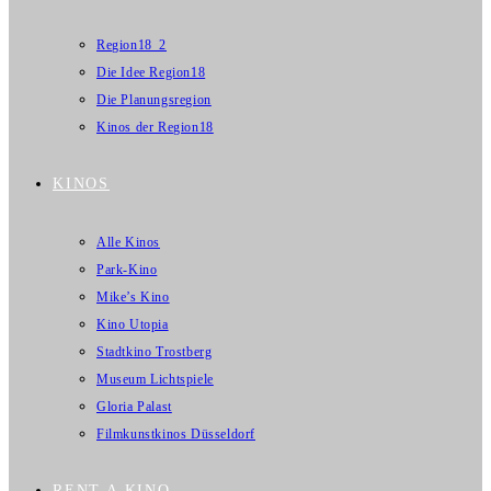
Region18_2
Die Idee Region18
Die Planungsregion
Kinos der Region18
KINOS
Alle Kinos
Park-Kino
Mike’s Kino
Kino Utopia
Stadtkino Trostberg
Museum Lichtspiele
Gloria Palast
Filmkunstkinos Düsseldorf
RENT A KINO