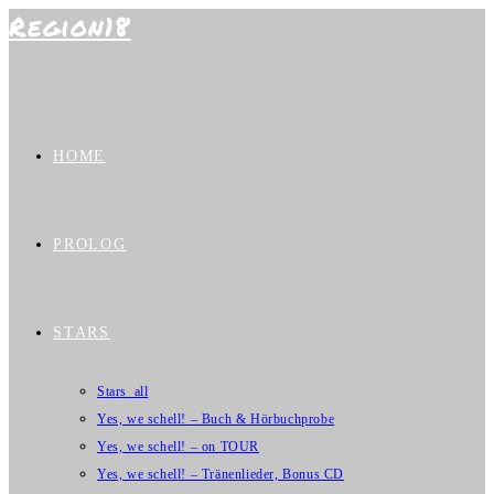
Region18
Zum
Inhalt
springen
HOME
PROLOG
STARS
Stars_all
Yes, we schell! – Buch & Hörbuchprobe
Yes, we schell! – on TOUR
Yes, we schell! – Tränenlieder, Bonus CD