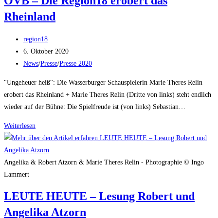
OVB – Die Region18 erobert das
Wasserburg
Rheinland
Beitrags-
region18
Autor:
Beitrag
6. Oktober 2020
veröffentlicht:
Beitrags-
News
/
Presse
/
Presse 2020
Kategorie:
"Ungeheuer heiß“: Die Wasserburger Schauspielerin Marie Theres Relin
erobert das Rheinland + Marie Theres Relin (Dritte von links) steht endlich
wieder auf der Bühne: Die Spielfreude ist (von links) Sebastian…
OVB
Weiterlesen
–
Die
Region18
Angelika & Robert Atzorn & Marie Theres Relin - Photographie © Ingo
erobert
Lammert
das
LEUTE HEUTE – Lesung Robert und
Rheinland
Angelika Atzorn