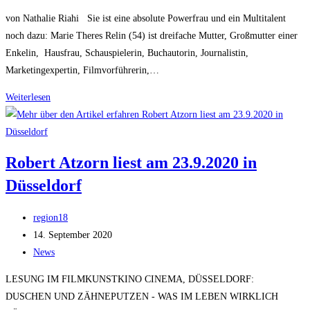
Kategorie:
von Nathalie Riahi Sie ist eine absolute Powerfrau und ein Multitalent
noch dazu: Marie Theres Relin (54) ist dreifache Mutter, Großmutter einer
Enkelin, Hausfrau, Schauspielerin, Buchautorin, Journalistin,
Marketingexpertin, Filmvorführerin,…
EXPRESS
Weiterlesen
–
Neuer
Schwung
Robert Atzorn liest am 23.9.2020 in
für
Düsseldorf
Düsseldorf
Beitrags-
region18
Autor:
Beitrag
14. September 2020
veröffentlicht:
Beitrags-
News
Kategorie:
LESUNG IM FILMKUNSTKINO CINEMA, DÜSSELDORF:
DUSCHEN UND ZÄHNEPUTZEN - WAS IM LEBEN WIRKLICH