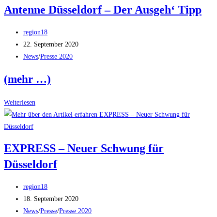
Antenne Düsseldorf – Der Ausgeh‘ Tipp
Angelika
Atzorn
Beitrags-
region18
23.09.2020
Autor:
Beitrag
22. September 2020
veröffentlicht:
Beitrags-
News
/
Presse 2020
Kategorie:
(mehr …)
Antenne
Weiterlesen
Düsseldorf
–
Der
EXPRESS – Neuer Schwung für
Ausgeh‘
Düsseldorf
Tipp
Beitrags-
region18
Autor:
Beitrag
18. September 2020
veröffentlicht:
Beitrags-
News
/
Presse
/
Presse 2020