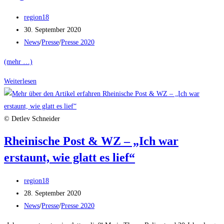
Beitrags-
region18
Autor:
Beitrag
30. September 2020
veröffentlicht:
Beitrags-
News
/
Presse
/
Presse 2020
Kategorie:
(mehr …)
LEUTE
Weiterlesen
HEUTE
–
Lesung
© Detlev Schneider
Robert
Rheinische Post & WZ – „Ich war
und
erstaunt, wie glatt es lief“
Angelika
Atzorn
Beitrags-
region18
Autor:
Beitrag
28. September 2020
veröffentlicht:
Beitrags-
News
/
Presse
/
Presse 2020
Kategorie: