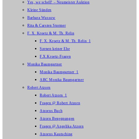
Yes, we schell! – Neumeister Auktion
Kleine Sünden
Barbara Wussow
Rita & Carsten Stormer
F. X. Kroetz & M. Th. Relin
F. X. Kroetz & M. Th. Relin_1
Szenen keiner Ehe
F.X.Kroetz-Fragen
Monika Baumgartner
Monika Baumgartner_1
ABC Monika Baumgartner
Robert Atzorn
Robert Atzorn_1
Fragen @ Robert Atzorn
Atzorns Buch
Atzorn Begegnungen
Fragen @ Angelika Atzorn
Atzorns Kautsching