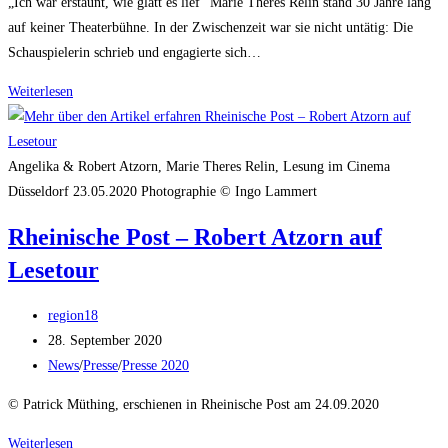
„Ich war erstaunt, wie glatt es lief“ Marie Theres Relin stand 30 Jahre lang
auf keiner Theaterbühne. In der Zwischenzeit war sie nicht untätig: Die
Schauspielerin schrieb und engagierte sich…
Rheinische
Weiterlesen
Post
&
WZ
Angelika & Robert Atzorn, Marie Theres Relin, Lesung im Cinema
–
Düsseldorf 23.05.2020 Photographie © Ingo Lammert
„Ich
Rheinische Post – Robert Atzorn auf
war
Lesetour
erstaunt,
wie
Beitrags-
glatt
region18
Autor:
Beitrag
es
28. September 2020
veröffentlicht:
Beitrags-
lief“
News
/
Presse
/
Presse 2020
Kategorie:
© Patrick Müthing, erschienen in Rheinische Post am 24.09.2020
Rheinische
Weiterlesen