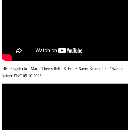
BR - Capriccio - Marie Theres Relin & Franz Xaver Kroetz über "Szenen
keiner Ehe" 05.10.2023