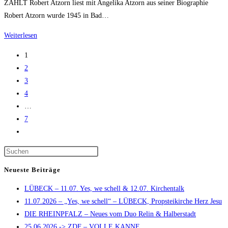
ZÄHLT Robert Atzorn liest mit Angelika Atzorn aus seiner Biographie
Robert Atzorn wurde 1945 in Bad…
Robert
Weiterlesen
Atzorn
1
liest
2
am
3
23.9.2020
4
in
…
Düsseldorf
7
Zur
nächsten
Press
Seite
Escape
Neueste Beiträge
to
LÜBECK – 11.07. Yes, we schell & 12.07. Kirchentalk
close
11.07.2026 – „Yes, we schell“ – LÜBECK, Propsteikirche Herz Jesu
the
DIE RHEINPFALZ – Neues vom Duo Relin & Halberstadt
search
25.06.2026 -> ZDF – VOLLE KANNE
panel.