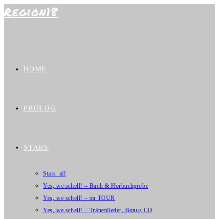
Region18
Zum
Inhalt
springen
HOME
PROLOG
STARS
Stars_all
Yes, we schell! – Buch & Hörbuchprobe
Yes, we schell! – on TOUR
Yes, we schell! – Tränenlieder, Bonus CD