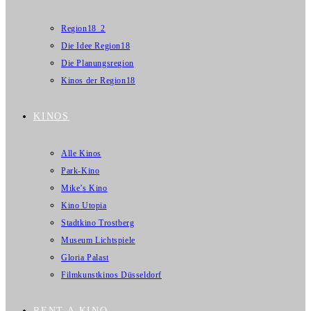
Region18_2
Die Idee Region18
Die Planungsregion
Kinos der Region18
KINOS
Alle Kinos
Park-Kino
Mike’s Kino
Kino Utopia
Stadtkino Trostberg
Museum Lichtspiele
Gloria Palast
Filmkunstkinos Düsseldorf
RENT A KINO