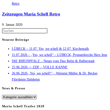
Zeitzeugen Maria Schell Retro
9. Januar 2020
Press
Escape
Neueste Beiträge
to
LÜBECK – 11.07. Yes, we schell & 12.07. Kirchentalk
close
11.07.2026 – „Yes, we schell“ – LÜBECK, Propsteikirche Herz Jesu
the
DIE RHEINPFALZ – Neues vom Duo Relin & Halberstadt
search
25.06.2026 -> ZDF – VOLLE KANNE
panel.
26.06.2026 „Yes, we schell!“ – Weingut Müller & Dr. Becker,
Flörsheim Dalsheim
News & Presse
News
&
Maria Schell Trailer 2020
Presse