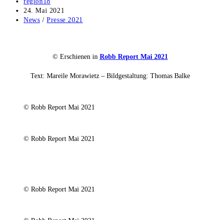
Beitrags-
region18
Autor:
Beitrag
24. Mai 2021
veröffentlicht:
Beitrags-
News
/
Presse 2021
Kategorie:
© Erschienen in
Robb Report Mai 2021
Text: Mareile Morawietz – Bildgestaltung: Thomas Balke
© Robb Report Mai 2021
© Robb Report Mai 2021
© Robb Report Mai 2021