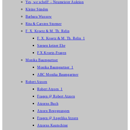
Yes, we schell! – Neumeister Auktion
Kleine Sünden
Barbara Wussow
Rita & Carsten Stormer
F. X. Kroetz & M. Th. Relin
F. X. Kroetz & M. Th. Relin_1
Szenen keiner Ehe
F.X.Kroetz-Fragen
Monika Baumgartner
Monika Baumgartner_1
ABC Monika Baumgartner
Robert Atzorn
Robert Atzorn_1
Fragen @ Robert Atzorn
Atzorns Buch
Atzorn Begegnungen
Fragen @ Angelika Atzorn
Atzorns Kautsching