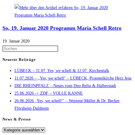
So, 19. Januar 2020 Programm Maria Schell Retro
19. Januar 2020
Press
Escape
Neueste Beiträge
to
LÜBECK – 11.07. Yes, we schell & 12.07. Kirchentalk
close
11.07.2026 – „Yes, we schell“ – LÜBECK, Propsteikirche Herz Jesu
the
DIE RHEINPFALZ – Neues vom Duo Relin & Halberstadt
search
25.06.2026 -> ZDF – VOLLE KANNE
panel.
26.06.2026 „Yes, we schell!“ – Weingut Müller & Dr. Becker,
Flörsheim Dalsheim
News & Presse
News