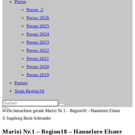
Presse
Presse_2
Presse 2026
Presse 2025
Presse 2024
Presse 2023
Presse 2022
Presse 2021
Presse 2020
Presse 2019
Partner
Team Region18
Diese
Website
durchsuchen
© Ingeborg Bock-Schroeder
Marixi Nr.1 – Region18 – Hannelore Elsner