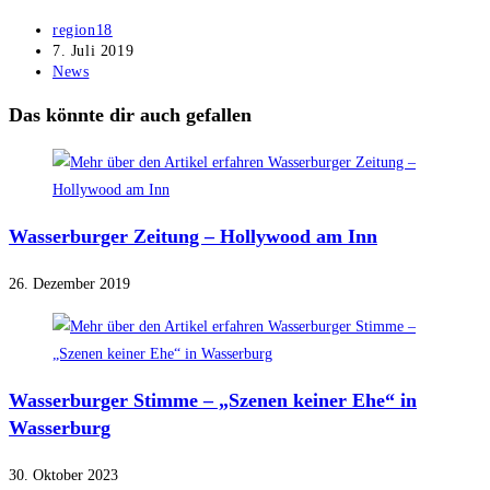
Beitrags-
region18
Autor:
Beitrag
7. Juli 2019
veröffentlicht:
Beitrags-
News
Kategorie:
Das könnte dir auch gefallen
Wasserburger Zeitung – Hollywood am Inn
26. Dezember 2019
Wasserburger Stimme – „Szenen keiner Ehe“ in
Wasserburg
30. Oktober 2023