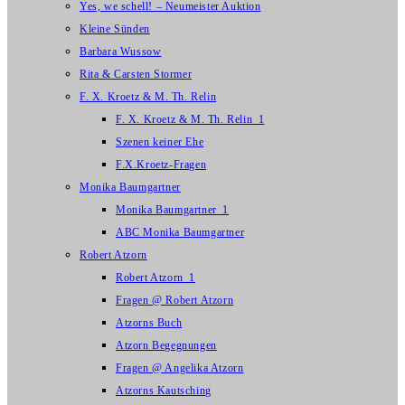
Yes, we schell! – Neumeister Auktion
Kleine Sünden
Barbara Wussow
Rita & Carsten Stormer
F. X. Kroetz & M. Th. Relin
F. X. Kroetz & M. Th. Relin_1
Szenen keiner Ehe
F.X.Kroetz-Fragen
Monika Baumgartner
Monika Baumgartner_1
ABC Monika Baumgartner
Robert Atzorn
Robert Atzorn_1
Fragen @ Robert Atzorn
Atzorns Buch
Atzorn Begegnungen
Fragen @ Angelika Atzorn
Atzorns Kautsching