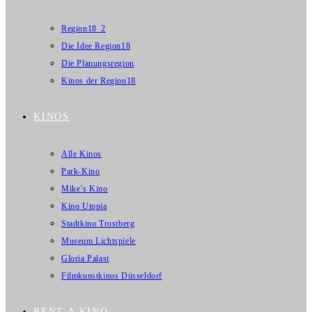
Region18_2
Die Idee Region18
Die Planungsregion
Kinos der Region18
KINOS
Alle Kinos
Park-Kino
Mike’s Kino
Kino Utopia
Stadtkino Trostberg
Museum Lichtspiele
Gloria Palast
Filmkunstkinos Düsseldorf
RENT A KINO