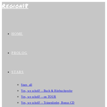
Region18
Zum
Inhalt
springen
HOME
PROLOG
STARS
Stars_all
Yes, we schell! – Buch & Hörbuchprobe
Yes, we schell! – on TOUR
Yes, we schell! – Tränenlieder, Bonus CD