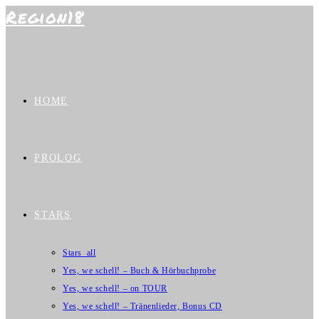
Region18
Zum
Inhalt
springen
HOME
PROLOG
STARS
Stars_all
Yes, we schell! – Buch & Hörbuchprobe
Yes, we schell! – on TOUR
Yes, we schell! – Tränenlieder, Bonus CD