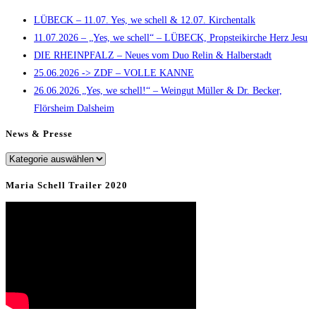
to
LÜBECK – 11.07. Yes, we schell & 12.07. Kirchentalk
close
11.07.2026 – „Yes, we schell“ – LÜBECK, Propsteikirche Herz Jesu
the
DIE RHEINPFALZ – Neues vom Duo Relin & Halberstadt
search
25.06.2026 -> ZDF – VOLLE KANNE
panel.
26.06.2026 „Yes, we schell!“ – Weingut Müller & Dr. Becker,
Flörsheim Dalsheim
News & Presse
News
&
Maria Schell Trailer 2020
Presse