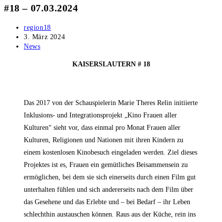
#18 – 07.03.2024
Beitrags-
region18
Autor:
Beitrag
3. März 2024
veröffentlicht:
Beitrags-
News
Kategorie:
KAISERSLAUTERN # 18
Das 2017 von der Schauspielerin Marie Theres Relin initiierte
Inklusions- und Integrationsprojekt „Kino Frauen aller
Kulturen“ sieht vor, dass einmal pro Monat Frauen aller
Kulturen, Religionen und Nationen mit ihren Kindern zu
einem kostenlosen Kinobesuch eingeladen werden. Ziel dieses
Projektes ist es, Frauen ein gemütliches Beisammensein zu
ermöglichen, bei dem sie sich einerseits durch einen Film gut
unterhalten fühlen und sich andererseits nach dem Film über
das Gesehene und das Erlebte und – bei Bedarf – ihr Leben
schlechthin austauschen können. Raus aus der Küche, rein ins