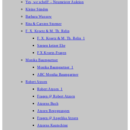
Yes, we schell! – Neumeister Auktion
Kleine Sünden
Barbara Wussow
Rita & Carsten Stormer
F. X. Kroetz & M. Th. Relin
F. X. Kroetz & M. Th. Relin_1
Szenen keiner Ehe
F.X.Kroetz-Fragen
Monika Baumgartner
Monika Baumgartner_1
ABC Monika Baumgartner
Robert Atzorn
Robert Atzorn_1
Fragen @ Robert Atzorn
Atzorns Buch
Atzorn Begegnungen
Fragen @ Angelika Atzorn
Atzorns Kautsching