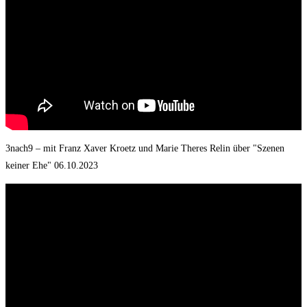
3nach9 – mit Franz Xaver Kroetz und Marie Theres Relin über "Szenen
keiner Ehe" 06.10.2023