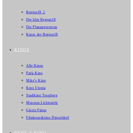
Region18_2
Die Idee Region18
Die Planungsregion
Kinos der Region18
KINOS
Alle Kinos
Park-Kino
Mike’s Kino
Kino Utopia
Stadtkino Trostberg
Museum Lichtspiele
Gloria Palast
Filmkunstkinos Düsseldorf
RENT A KINO