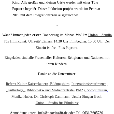
Kino. Alle großen und kleinen Gäste werden mit einer Tüte
Popcorn begrüßt. Dieses Inklusionsprojekt wurde im Februar
2019 mit dem Integrationspreis ausgezeichnet.
.-.
Wann? Immer jeden
ersten
Donnerstag im Monat. Wo? Im
Union – Studio
für Filmkunst
.
Uhrzeit? Einlass: 14:30 Uhr Filmbeginn: 15:00 Uhr. Der
Eintritt ist frei. Plus Popcorn.
Eingeladen sind alle Frauen aller Kulturen, Religionen und Nationen mit
ihren Kindern.
Danke an die Unterstützer:
Referat Kultur Kaiserslautern,
Bildungsbüro
,
Integrationsbeauftragten
,
„
Kulturloge
„,
Bibliotheks- und Medienzentrale (BMZ),
Soroptimisten
,
Monika Huber,
Dr.
Christoph Dammann
,
Ursula Simgen-Buch
,
Union – Studio für Filmkunst
Anmeldung unter:
info@provinz80.de
oder Tel: 0631/3605780