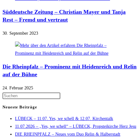
Süddeutsche Zeitung – Christian Mayer und Tanja
Rest – Fremd und vertraut
30. September 2023
Die Rheinpfalz – Prominenz mit Heidenreich und Relin
auf der Bühne
24. Februar 2025
Press
Escape
Neueste Beiträge
to
LÜBECK – 11.07. Yes, we schell & 12.07. Kirchentalk
close
11.07.2026 – „Yes, we schell“ – LÜBECK, Propsteikirche Herz Jesu
the
DIE RHEINPFALZ – Neues vom Duo Relin & Halberstadt
search