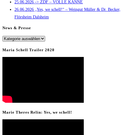
25.06.2026 -> ZDF – VOLLE KANNE
panel.
26.06.2026 „Yes, we schell!“ – Weingut Müller & Dr. Becker,
Flörsheim Dalsheim
News & Presse
News
&
Maria Schell Trailer 2020
Presse
Marie Theres Relin: Yes, we schell!