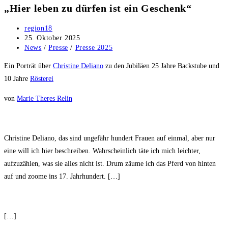
„Hier leben zu dürfen ist ein Geschenk“
Beitrags-
region18
Autor:
Beitrag
25. Oktober 2025
veröffentlicht:
Beitrags-
News
/
Presse
/
Presse 2025
Kategorie:
Ein Porträt über
Christine Deliano
zu den Jubiläen 25 Jahre Backstube und
10 Jahre
Rösterei
von
Marie Theres Relin
Christine Deliano, das sind ungefähr hundert Frauen auf einmal, aber nur
eine will ich hier beschreiben. Wahrscheinlich täte ich mich leichter,
aufzuzählen, was sie alles nicht ist. Drum zäume ich das Pferd von hinten
auf und zoome ins 17. Jahrhundert. […]
[…]