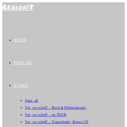
Region18
Zum
Inhalt
springen
HOME
PROLOG
STARS
Stars_all
Yes, we schell! – Buch & Hörbuchprobe
Yes, we schell! – on TOUR
Yes, we schell! – Tränenlieder, Bonus CD