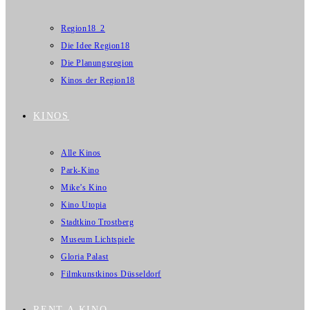
Region18_2
Die Idee Region18
Die Planungsregion
Kinos der Region18
KINOS
Alle Kinos
Park-Kino
Mike’s Kino
Kino Utopia
Stadtkino Trostberg
Museum Lichtspiele
Gloria Palast
Filmkunstkinos Düsseldorf
RENT A KINO