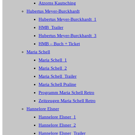
Atzorns Kautsching
Hubertus Meyer-Burckhardt
Hubertus Meyer-Burckhardt_1
HMB_Trailer
Hubertus Meyer-Burckhardt_3
HMB – Buch + Ticket
Maria Schell
Maria Schell_1
Maria Schell_2
Maria Schell_Trailer
Maria Schell Praline
Programm Maria Schell Retro
Zeitzeugen Maria Schell Retro
Hannelore Elsner
Hannelore Elsner_1
Hannelore Elsner_2
Hannelore Elsner_Trailer