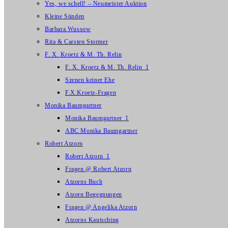
Yes, we schell! – Neumeister Auktion
Kleine Sünden
Barbara Wussow
Rita & Carsten Stormer
F. X. Kroetz & M. Th. Relin
F. X. Kroetz & M. Th. Relin_1
Szenen keiner Ehe
F.X.Kroetz-Fragen
Monika Baumgartner
Monika Baumgartner_1
ABC Monika Baumgartner
Robert Atzorn
Robert Atzorn_1
Fragen @ Robert Atzorn
Atzorns Buch
Atzorn Begegnungen
Fragen @ Angelika Atzorn
Atzorns Kautsching