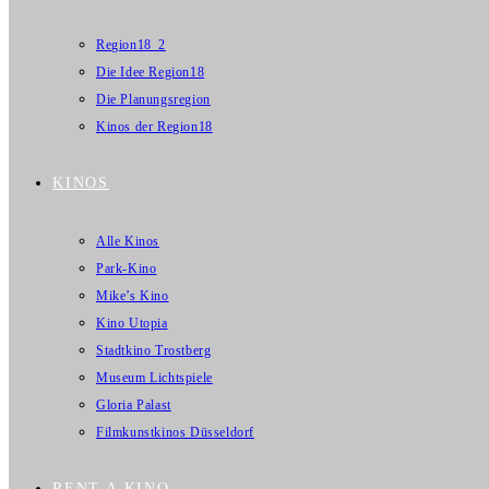
Region18_2
Die Idee Region18
Die Planungsregion
Kinos der Region18
KINOS
Alle Kinos
Park-Kino
Mike’s Kino
Kino Utopia
Stadtkino Trostberg
Museum Lichtspiele
Gloria Palast
Filmkunstkinos Düsseldorf
RENT A KINO