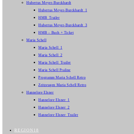
Hubertus Meyer-Burckhardt
Hubertus Meyer-Burckhardt_1
HMB_Trailer
Hubertus Meyer-Burckhardt_3
HMB – Buch + Ticket
Maria Schell
Maria Schell_1
Maria Schell_2
Maria Schell_Trailer
Maria Schell Praline
Programm Maria Schell Retro
Zeitzeugen Maria Schell Retro
Hannelore Elsner
Hannelore Elsner_1
Hannelore Elsner_2
Hannelore Elsner_Trailer
REGION18