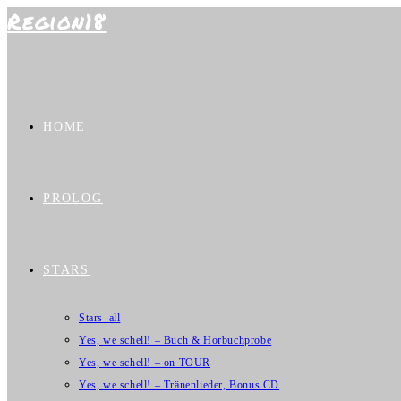
Region18
Zum
Inhalt
springen
HOME
PROLOG
STARS
Stars_all
Yes, we schell! – Buch & Hörbuchprobe
Yes, we schell! – on TOUR
Yes, we schell! – Tränenlieder, Bonus CD