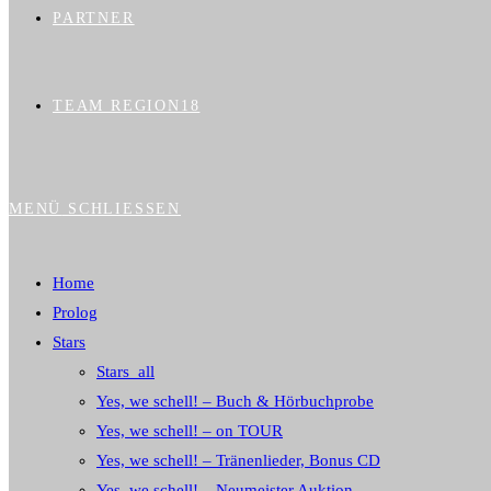
PARTNER
TEAM REGION18
MENÜ
SCHLIESSEN
Home
Prolog
Stars
Stars_all
Yes, we schell! – Buch & Hörbuchprobe
Yes, we schell! – on TOUR
Yes, we schell! – Tränenlieder, Bonus CD
Yes, we schell! – Neumeister Auktion