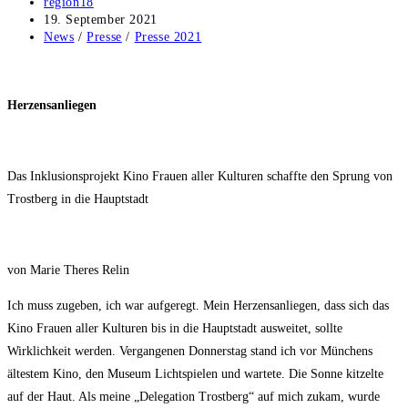
Beitrags-
region18
Autor:
Beitrag
19. September 2021
veröffentlicht:
Beitrags-
News
/
Presse
/
Presse 2021
Kategorie:
Herzensanliegen
Das Inklusionsprojekt Kino Frauen aller Kulturen schaffte den Sprung von
Trostberg in die Hauptstadt
von Marie Theres Relin
Ich muss zugeben, ich war aufgeregt. Mein Herzensanliegen, dass sich das
Kino Frauen aller Kulturen bis in die Hauptstadt ausweitet, sollte
Wirklichkeit werden. Vergangenen Donnerstag stand ich vor Münchens
ältestem Kino, den Museum Lichtspielen und wartete. Die Sonne kitzelte
auf der Haut. Als meine „Delegation Trostberg“ auf mich zukam, wurde