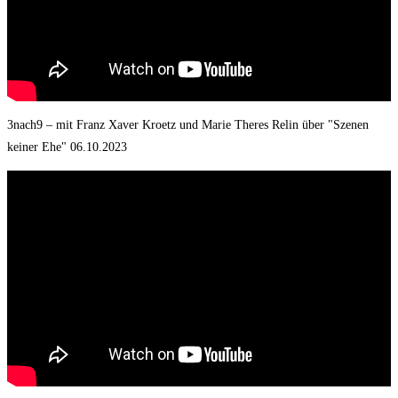
3nach9 – mit Franz Xaver Kroetz und Marie Theres Relin über "Szenen
keiner Ehe" 06.10.2023