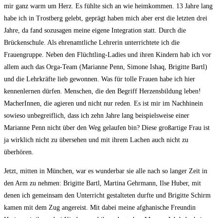
mir ganz warm um Herz. Es fühlte sich an wie heimkommen. 13 Jahre lang
habe ich in Trostberg gelebt, geprägt haben mich aber erst die letzten drei
Jahre, da fand sozusagen meine eigene Integration statt. Durch die
Brückenschule. Als ehrenamtliche Lehrerin unterrichtete ich die
Frauengruppe. Neben den Flüchtling-Ladies und ihren Kindern hab ich vor
allem auch das Orga-Team (Marianne Penn, Simone Ishaq, Brigitte Bartl)
und die Lehrkräfte lieb gewonnen. Was für tolle Frauen habe ich hier
kennenlernen dürfen. Menschen, die den Begriff Herzensbildung leben!
MacherInnen, die agieren und nicht nur reden. Es ist mir im Nachhinein
sowieso unbegreiflich, dass ich zehn Jahre lang beispielsweise einer
Marianne Penn nicht über den Weg gelaufen bin? Diese großartige Frau ist
ja wirklich nicht zu übersehen und mit ihrem Lachen auch nicht zu
überhören.
Jetzt, mitten in München, war es wunderbar sie alle nach so langer Zeit in
den Arm zu nehmen: Brigitte Bartl, Martina Gehrmann, Ilse Huber, mit
denen ich gemeinsam den Unterricht gestalteten durfte und Brigitte Schirm
kamen mit dem Zug angereist. Mit dabei meine afghanische Freundin