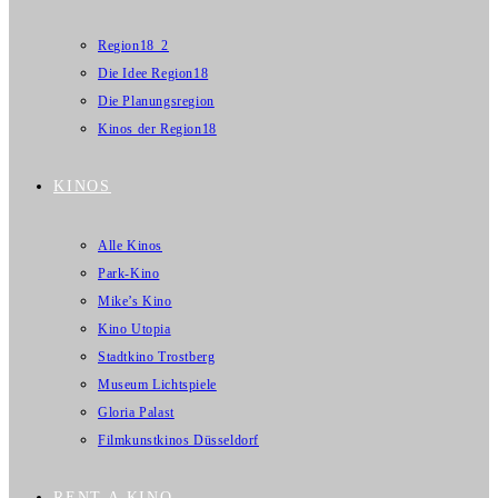
Region18_2
Die Idee Region18
Die Planungsregion
Kinos der Region18
KINOS
Alle Kinos
Park-Kino
Mike’s Kino
Kino Utopia
Stadtkino Trostberg
Museum Lichtspiele
Gloria Palast
Filmkunstkinos Düsseldorf
RENT A KINO