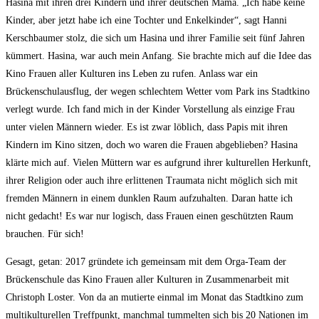
Hasina mit ihren drei Kindern und ihrer deutschen Mama. „Ich habe keine
Kinder, aber jetzt habe ich eine Tochter und Enkelkinder“, sagt Hanni
Kerschbaumer stolz, die sich um Hasina und ihrer Familie seit fünf Jahren
kümmert. Hasina, war auch mein Anfang. Sie brachte mich auf die Idee das
Kino Frauen aller Kulturen ins Leben zu rufen. Anlass war ein
Brückenschulausflug, der wegen schlechtem Wetter vom Park ins Stadtkino
verlegt wurde. Ich fand mich in der Kinder Vorstellung als einzige Frau
unter vielen Männern wieder. Es ist zwar löblich, dass Papis mit ihren
Kindern im Kino sitzen, doch wo waren die Frauen abgeblieben? Hasina
klärte mich auf. Vielen Müttern war es aufgrund ihrer kulturellen Herkunft,
ihrer Religion oder auch ihre erlittenen Traumata nicht möglich sich mit
fremden Männern in einem dunklen Raum aufzuhalten. Daran hatte ich
nicht gedacht! Es war nur logisch, dass Frauen einen geschützten Raum
brauchen. Für sich!
Gesagt, getan: 2017 gründete ich gemeinsam mit dem Orga-Team der
Brückenschule das Kino Frauen aller Kulturen in Zusammenarbeit mit
Christoph Loster. Von da an mutierte einmal im Monat das Stadtkino zum
multikulturellen Treffpunkt, manchmal tummelten sich bis 20 Nationen im