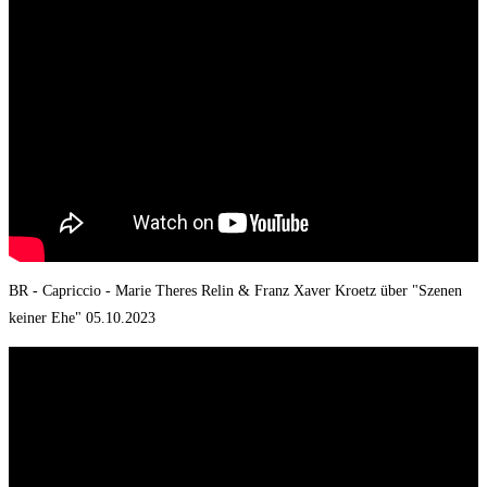
BR - Capriccio - Marie Theres Relin & Franz Xaver Kroetz über "Szenen
keiner Ehe" 05.10.2023