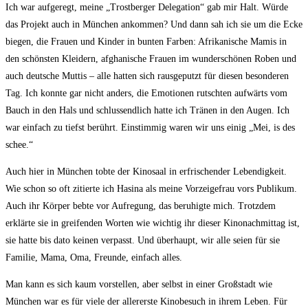
Ich war aufgeregt, meine „Trostberger Delegation“ gab mir Halt. Würde
das Projekt auch in München ankommen? Und dann sah ich sie um die Ecke
biegen, die Frauen und Kinder in bunten Farben: Afrikanische Mamis in
den schönsten Kleidern, afghanische Frauen im wunderschönen Roben und
auch deutsche Muttis – alle hatten sich rausgeputzt für diesen besonderen
Tag. Ich konnte gar nicht anders, die Emotionen rutschten aufwärts vom
Bauch in den Hals und schlussendlich hatte ich Tränen in den Augen. Ich
war einfach zu tiefst berührt. Einstimmig waren wir uns einig „Mei, is des
schee.“
Auch hier in München tobte der Kinosaal in erfrischender Lebendigkeit.
Wie schon so oft zitierte ich Hasina als meine Vorzeigefrau vors Publikum.
Auch ihr Körper bebte vor Aufregung, das beruhigte mich. Trotzdem
erklärte sie in greifenden Worten wie wichtig ihr dieser Kinonachmittag ist,
sie hatte bis dato keinen verpasst. Und überhaupt, wir alle seien für sie
Familie, Mama, Oma, Freunde, einfach alles.
Man kann es sich kaum vorstellen, aber selbst in einer Großstadt wie
München war es für viele der allererste Kinobesuch in ihrem Leben. Für