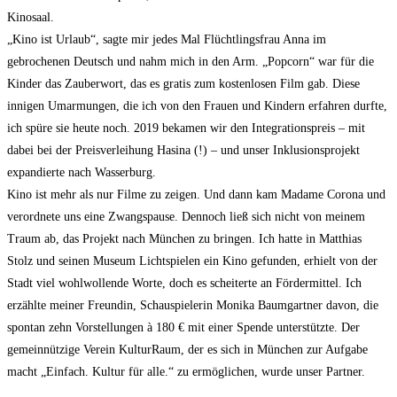
Kinosaal.
„Kino ist Urlaub“, sagte mir jedes Mal Flüchtlingsfrau Anna im
gebrochenen Deutsch und nahm mich in den Arm. „Popcorn“ war für die
Kinder das Zauberwort, das es gratis zum kostenlosen Film gab. Diese
innigen Umarmungen, die ich von den Frauen und Kindern erfahren durfte,
ich spüre sie heute noch. 2019 bekamen wir den Integrationspreis – mit
dabei bei der Preisverleihung Hasina (!) – und unser Inklusionsprojekt
expandierte nach Wasserburg.
Kino ist mehr als nur Filme zu zeigen. Und dann kam Madame Corona und
verordnete uns eine Zwangspause. Dennoch ließ sich nicht von meinem
Traum ab, das Projekt nach München zu bringen. Ich hatte in Matthias
Stolz und seinen Museum Lichtspielen ein Kino gefunden, erhielt von der
Stadt viel wohlwollende Worte, doch es scheiterte an Fördermittel. Ich
erzählte meiner Freundin, Schauspielerin Monika Baumgartner davon, die
spontan zehn Vorstellungen à 180 € mit einer Spende unterstützte. Der
gemeinnützige Verein KulturRaum, der es sich in München zur Aufgabe
macht „Einfach. Kultur für alle.“ zu ermöglichen, wurde unser Partner.