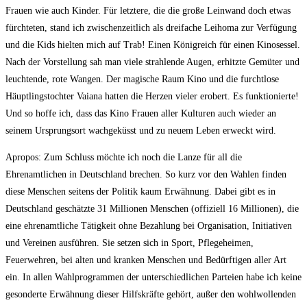
Frauen wie auch Kinder. Für letztere, die die große Leinwand doch etwas
fürchteten, stand ich zwischenzeitlich als dreifache Leihoma zur Verfügung
und die Kids hielten mich auf Trab! Einen Königreich für einen Kinosessel.
Nach der Vorstellung sah man viele strahlende Augen, erhitzte Gemüter und
leuchtende, rote Wangen. Der magische Raum Kino und die furchtlose
Häuptlingstochter Vaiana hatten die Herzen vieler erobert. Es funktionierte!
Und so hoffe ich, dass das Kino Frauen aller Kulturen auch wieder an
seinem Ursprungsort wachgeküsst und zu neuem Leben erweckt wird.
Apropos: Zum Schluss möchte ich noch die Lanze für all die
Ehrenamtlichen in Deutschland brechen. So kurz vor den Wahlen finden
diese Menschen seitens der Politik kaum Erwähnung. Dabei gibt es in
Deutschland geschätzte 31 Millionen Menschen (offiziell 16 Millionen), die
eine ehrenamtliche Tätigkeit ohne Bezahlung bei Organisation, Initiativen
und Vereinen ausführen. Sie setzen sich in Sport, Pflegeheimen,
Feuerwehren, bei alten und kranken Menschen und Bedürftigen aller Art
ein. In allen Wahlprogrammen der unterschiedlichen Parteien habe ich keine
gesonderte Erwähnung dieser Hilfskräfte gehört, außer den wohlwollenden