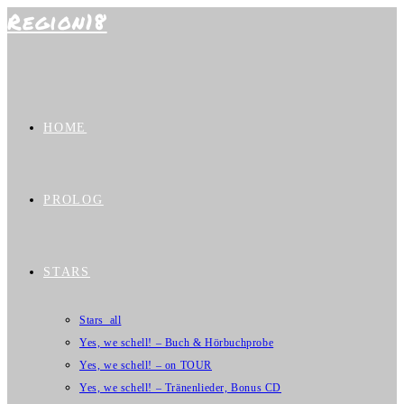
Region18
Zum
Inhalt
springen
HOME
PROLOG
STARS
Stars_all
Yes, we schell! – Buch & Hörbuchprobe
Yes, we schell! – on TOUR
Yes, we schell! – Tränenlieder, Bonus CD