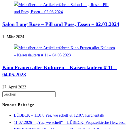
Salon Long Rose – Pill und Pues, Essen – 02.03.2024
1. März 2024
Kino Frauen aller Kulturen – Kaiserslautern # 11 –
04.05.2023
27. April 2023
Press
Escape
Neueste Beiträge
to
LÜBECK – 11.07. Yes, we schell & 12.07. Kirchentalk
close
11.07.2026 – „Yes, we schell“ – LÜBECK, Propsteikirche Herz Jesu
the