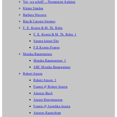
Yes, we schell! – Neumeister Auktion
Kleine Sünden
Barbara Wussow
Rita & Carsten Stormer
F. X. Kroetz & M. Th. Relin
F. X. Kroetz & M. Th. Relin_1
Szenen keiner Ehe
F.X.Kroetz-Fragen
Monika Baumgartner
Monika Baumgartner_1
ABC Monika Baumgartner
Robert Atzorn
Robert Atzorn_1
Fragen @ Robert Atzorn
Atzorns Buch
Atzorn Begegnungen
Fragen @ Angelika Atzorn
Atzorns Kautsching