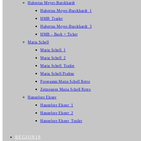
Hubertus Meyer-Burckhardt
Hubertus Meyer-Burckhardt_1
HMB_Trailer
Hubertus Meyer-Burckhardt_3
HMB – Buch + Ticket
Maria Schell
Maria Schell_1
Maria Schell_2
Maria Schell_Trailer
Maria Schell Praline
Programm Maria Schell Retro
Zeitzeugen Maria Schell Retro
Hannelore Elsner
Hannelore Elsner_1
Hannelore Elsner_2
Hannelore Elsner_Trailer
REGION18