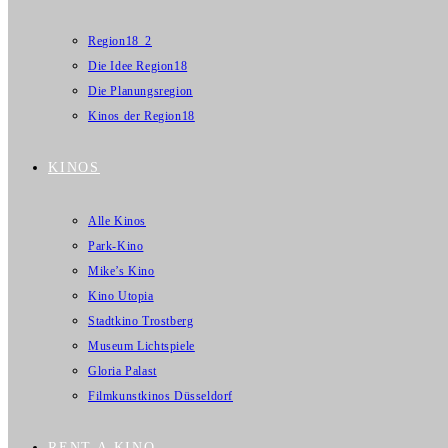
Region18_2
Die Idee Region18
Die Planungsregion
Kinos der Region18
KINOS
Alle Kinos
Park-Kino
Mike’s Kino
Kino Utopia
Stadtkino Trostberg
Museum Lichtspiele
Gloria Palast
Filmkunstkinos Düsseldorf
RENT A KINO