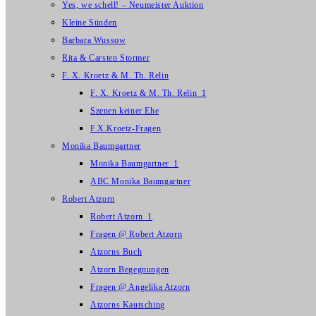
Yes, we schell! – Neumeister Auktion
Kleine Sünden
Barbara Wussow
Rita & Carsten Stormer
F. X. Kroetz & M. Th. Relin
F. X. Kroetz & M. Th. Relin_1
Szenen keiner Ehe
F.X.Kroetz-Fragen
Monika Baumgartner
Monika Baumgartner_1
ABC Monika Baumgartner
Robert Atzorn
Robert Atzorn_1
Fragen @ Robert Atzorn
Atzorns Buch
Atzorn Begegnungen
Fragen @ Angelika Atzorn
Atzorns Kautsching