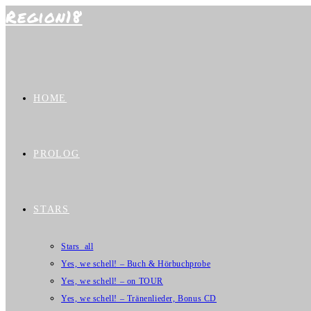
Region18
Zum
Inhalt
springen
HOME
PROLOG
STARS
Stars_all
Yes, we schell! – Buch & Hörbuchprobe
Yes, we schell! – on TOUR
Yes, we schell! – Tränenlieder, Bonus CD