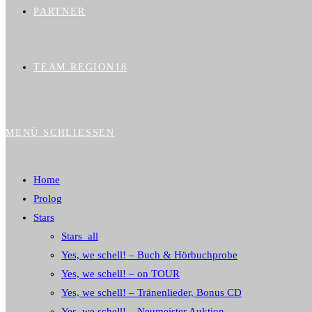
PARTNER
TEAM REGION18
MENÜ
SCHLIESSEN
Home
Prolog
Stars
Stars_all
Yes, we schell! – Buch & Hörbuchprobe
Yes, we schell! – on TOUR
Yes, we schell! – Tränenlieder, Bonus CD
Yes, we schell! – Neumeister Auktion