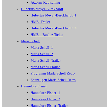
Atzorns Kautsching
Hubertus Meyer-Burckhardt
Hubertus Meyer-Burckhardt_1
HMB_Trailer
Hubertus Meyer-Burckhardt_3
HMB – Buch + Ticket
Maria Schell
Maria Schell_1
Maria Schell_2
Maria Schell_Trailer
Maria Schell Praline
Programm Maria Schell Retro
Zeitzeugen Maria Schell Retro
Hannelore Elsner
Hannelore Elsner_1
Hannelore Elsner_2
Hannelore Elsner_Trailer