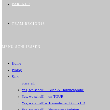
PARTNER
TEAM REGION18
MENÜ
SCHLIESSEN
Home
Prolog
Stars
Stars_all
Yes, we schell! – Buch & Hörbuchprobe
Yes, we schell! – on TOUR
Yes, we schell! – Tränenlieder, Bonus CD
Yes, we schell! – Neumeister Auktion