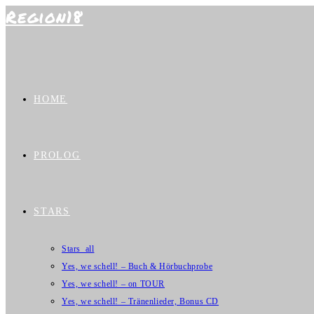
Region18
Zum
Inhalt
springen
HOME
PROLOG
STARS
Stars_all
Yes, we schell! – Buch & Hörbuchprobe
Yes, we schell! – on TOUR
Yes, we schell! – Tränenlieder, Bonus CD