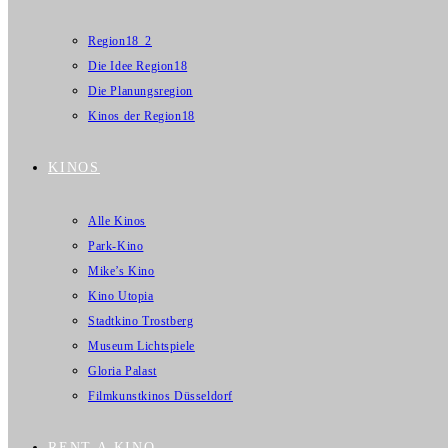
Region18_2
Die Idee Region18
Die Planungsregion
Kinos der Region18
KINOS
Alle Kinos
Park-Kino
Mike’s Kino
Kino Utopia
Stadtkino Trostberg
Museum Lichtspiele
Gloria Palast
Filmkunstkinos Düsseldorf
RENT A KINO