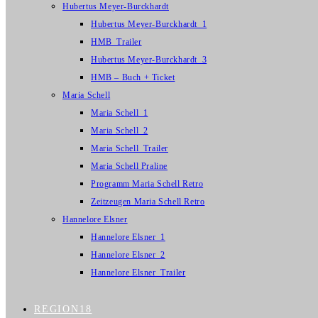
Hubertus Meyer-Burckhardt
Hubertus Meyer-Burckhardt_1
HMB_Trailer
Hubertus Meyer-Burckhardt_3
HMB – Buch + Ticket
Maria Schell
Maria Schell_1
Maria Schell_2
Maria Schell_Trailer
Maria Schell Praline
Programm Maria Schell Retro
Zeitzeugen Maria Schell Retro
Hannelore Elsner
Hannelore Elsner_1
Hannelore Elsner_2
Hannelore Elsner_Trailer
REGION18