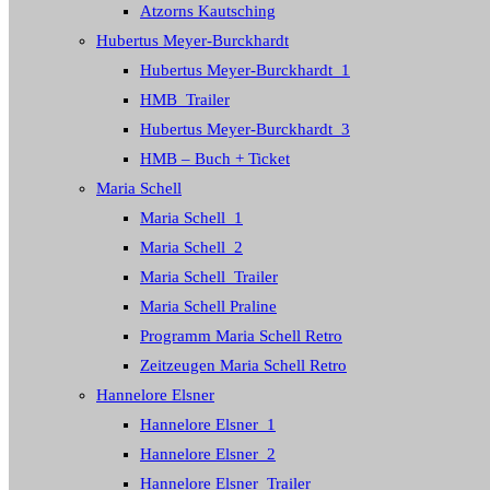
Atzorns Kautsching
Hubertus Meyer-Burckhardt
Hubertus Meyer-Burckhardt_1
HMB_Trailer
Hubertus Meyer-Burckhardt_3
HMB – Buch + Ticket
Maria Schell
Maria Schell_1
Maria Schell_2
Maria Schell_Trailer
Maria Schell Praline
Programm Maria Schell Retro
Zeitzeugen Maria Schell Retro
Hannelore Elsner
Hannelore Elsner_1
Hannelore Elsner_2
Hannelore Elsner_Trailer