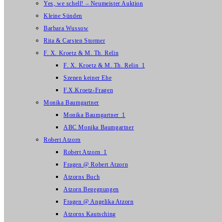
Yes, we schell! – Neumeister Auktion
Kleine Sünden
Barbara Wussow
Rita & Carsten Stormer
F. X. Kroetz & M. Th. Relin
F. X. Kroetz & M. Th. Relin_1
Szenen keiner Ehe
F.X.Kroetz-Fragen
Monika Baumgartner
Monika Baumgartner_1
ABC Monika Baumgartner
Robert Atzorn
Robert Atzorn_1
Fragen @ Robert Atzorn
Atzorns Buch
Atzorn Begegnungen
Fragen @ Angelika Atzorn
Atzorns Kautsching