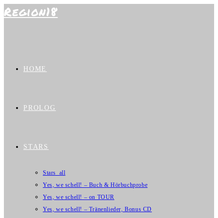
Region18
Zum
Inhalt
springen
HOME
PROLOG
STARS
Stars_all
Yes, we schell! – Buch & Hörbuchprobe
Yes, we schell! – on TOUR
Yes, we schell! – Tränenlieder, Bonus CD