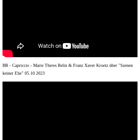
BR - Capriccio - Marie Theres Relin & Franz Xaver Kroetz über "Szenen
keiner Ehe" 05.10.2023