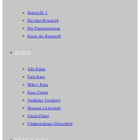
Region18_2
Die Idee Region18
Die Planungsregion
Kinos der Region18
KINOS
Alle Kinos
Park-Kino
Mike’s Kino
Kino Utopia
Stadtkino Trostberg
Museum Lichtspiele
Gloria Palast
Filmkunstkinos Düsseldorf
RENT A KINO