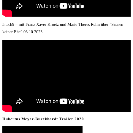
3nach9 – mit Franz Xaver Kroetz und Marie Theres Relin über "Szenen
keiner Ehe" 06.10.2023
Hubertus Meyer-Burckhardt Trailer 2020