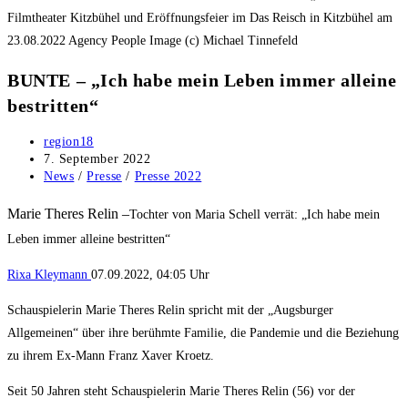
Filmtheater Kitzbühel und Eröffnungsfeier im Das Reisch in Kitzbühel am
23.08.2022 Agency People Image (c) Michael Tinnefeld
BUNTE – „Ich habe mein Leben immer alleine
bestritten“
Beitrags-
region18
Autor:
Beitrag
7. September 2022
veröffentlicht:
Beitrags-
News
/
Presse
/
Presse 2022
Kategorie:
Marie Theres Relin –
Tochter von Maria Schell verrät: „Ich habe mein
Leben immer alleine bestritten“
Rixa Kleymann
07.09.2022,
04:05
Uhr
Schauspielerin Marie Theres Relin spricht mit der „Augsburger
Allgemeinen“ über ihre berühmte Familie, die Pandemie und die Beziehung
zu ihrem Ex-Mann Franz Xaver Kroetz.
Seit 50 Jahren steht Schauspielerin Marie Theres Relin (56) vor der