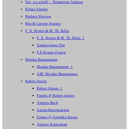
Yes, we schell! – Neumeister Auktion
Kleine Sünden
Barbara Wussow
Rita & Carsten Stormer
F. X. Kroetz & M. Th. Relin
F. X. Kroetz & M. Th. Relin_1
Szenen keiner Ehe
F.X.Kroetz-Fragen
Monika Baumgartner
Monika Baumgartner_1
ABC Monika Baumgartner
Robert Atzorn
Robert Atzorn_1
Fragen @ Robert Atzorn
Atzorns Buch
Atzorn Begegnungen
Fragen @ Angelika Atzorn
Atzorns Kautsching