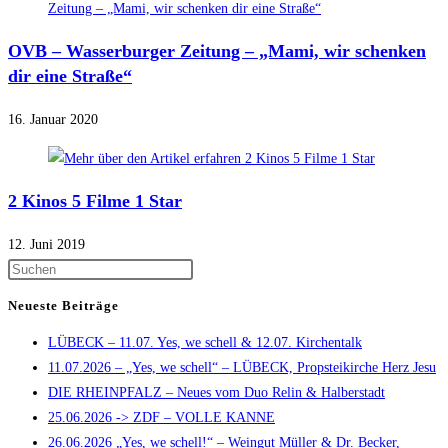
OVB – Wasserburger Zeitung – „Mami, wir schenken
dir eine Straße“
16. Januar 2020
2 Kinos 5 Filme 1 Star
12. Juni 2019
Press
Escape
Neueste Beiträge
to
LÜBECK – 11.07. Yes, we schell & 12.07. Kirchentalk
close
11.07.2026 – „Yes, we schell“ – LÜBECK, Propsteikirche Herz Jesu
the
DIE RHEINPFALZ – Neues vom Duo Relin & Halberstadt
search
25.06.2026 -> ZDF – VOLLE KANNE
panel.
26.06.2026 „Yes, we schell!“ – Weingut Müller & Dr. Becker,