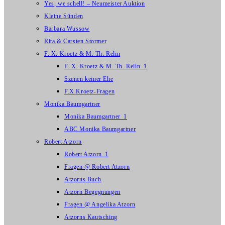
Yes, we schell! – Neumeister Auktion
Kleine Sünden
Barbara Wussow
Rita & Carsten Stormer
F. X. Kroetz & M. Th. Relin
F. X. Kroetz & M. Th. Relin_1
Szenen keiner Ehe
F.X.Kroetz-Fragen
Monika Baumgartner
Monika Baumgartner_1
ABC Monika Baumgartner
Robert Atzorn
Robert Atzorn_1
Fragen @ Robert Atzorn
Atzorns Buch
Atzorn Begegnungen
Fragen @ Angelika Atzorn
Atzorns Kautsching