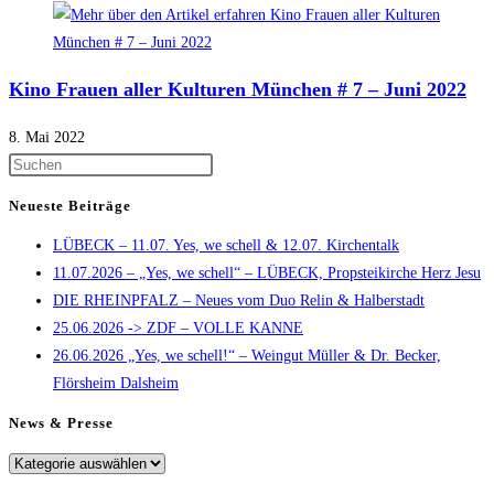
Kino Frauen aller Kulturen München # 7 – Juni 2022
8. Mai 2022
Press
Escape
Neueste Beiträge
to
LÜBECK – 11.07. Yes, we schell & 12.07. Kirchentalk
close
11.07.2026 – „Yes, we schell“ – LÜBECK, Propsteikirche Herz Jesu
the
DIE RHEINPFALZ – Neues vom Duo Relin & Halberstadt
search
25.06.2026 -> ZDF – VOLLE KANNE
panel.
26.06.2026 „Yes, we schell!“ – Weingut Müller & Dr. Becker,
Flörsheim Dalsheim
News & Presse
News
&