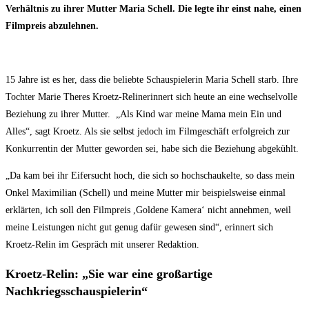
Verhältnis zu ihrer Mutter Maria Schell. Die legte ihr einst nahe, einen
Filmpreis abzulehnen.
15 Jahre ist es her, dass die beliebte Schauspielerin
Maria Schell
starb. Ihre
Tochter
Marie Theres Kroetz-Relin
erinnert sich heute an eine wechselvolle
Beziehung zu ihrer Mutter. „Als Kind war meine Mama mein Ein und
Alles“, sagt Kroetz. Als sie selbst jedoch im Filmgeschäft erfolgreich zur
Konkurrentin der Mutter geworden sei, habe sich die Beziehung abgekühlt.
„Da kam bei ihr Eifersucht hoch, die sich so hochschaukelte, so dass mein
Onkel Maximilian (Schell) und meine Mutter mir beispielsweise einmal
erklärten, ich soll den
Filmpreis
,
Goldene Kamera
‘ nicht annehmen, weil
meine Leistungen nicht gut genug dafür gewesen sind“, erinnert sich
Kroetz-Relin im Gespräch mit unserer Redaktion.
Kroetz-Relin: „Sie war eine großartige
Nachkriegsschauspielerin“