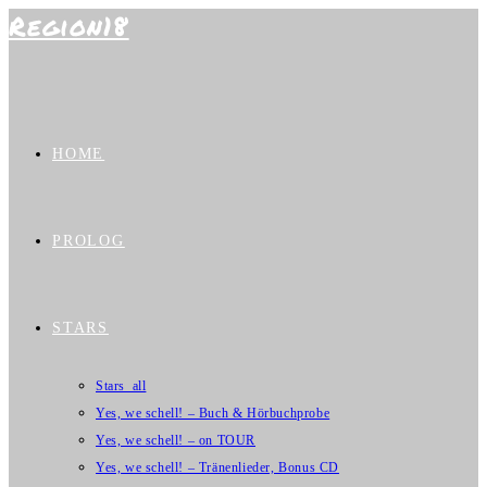
Region18
Zum
Inhalt
springen
HOME
PROLOG
STARS
Stars_all
Yes, we schell! – Buch & Hörbuchprobe
Yes, we schell! – on TOUR
Yes, we schell! – Tränenlieder, Bonus CD