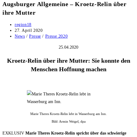
Augsburger Allgemeine – Kroetz-Relin über
ihre Mutter
Beitrags-
region18
Autor:
Beitrag
27. April 2020
veröffentlicht:
Beitrags-
News
/
Presse
/
Presse 2020
Kategorie:
25.04.2020
Kroetz-Relin über ihre Mutter: Sie konnte den
Menschen Hoffnung machen
Marie Theres Kroetz-Relin lebt in Wasserburg am Inn.
Bild: Armin Weigel, dpa
EXKLUSIV
Marie Theres Kroetz-Relin spricht über das schwierige