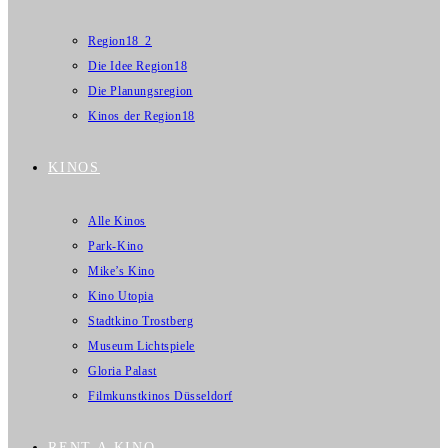
Region18_2
Die Idee Region18
Die Planungsregion
Kinos der Region18
KINOS
Alle Kinos
Park-Kino
Mike’s Kino
Kino Utopia
Stadtkino Trostberg
Museum Lichtspiele
Gloria Palast
Filmkunstkinos Düsseldorf
RENT A KINO