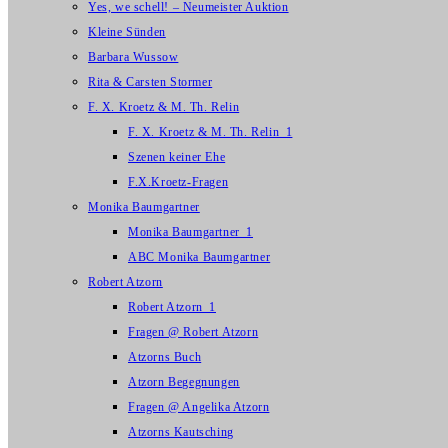
Yes, we schell! – Neumeister Auktion
Kleine Sünden
Barbara Wussow
Rita & Carsten Stormer
F. X. Kroetz & M. Th. Relin
F. X. Kroetz & M. Th. Relin_1
Szenen keiner Ehe
F.X.Kroetz-Fragen
Monika Baumgartner
Monika Baumgartner_1
ABC Monika Baumgartner
Robert Atzorn
Robert Atzorn_1
Fragen @ Robert Atzorn
Atzorns Buch
Atzorn Begegnungen
Fragen @ Angelika Atzorn
Atzorns Kautsching