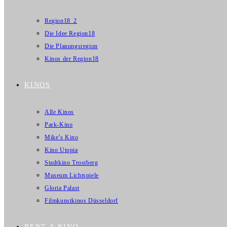
Region18_2
Die Idee Region18
Die Planungsregion
Kinos der Region18
KINOS
Alle Kinos
Park-Kino
Mike’s Kino
Kino Utopia
Stadtkino Trostberg
Museum Lichtspiele
Gloria Palast
Filmkunstkinos Düsseldorf
RENT A KINO