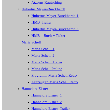
Atzorns Kautsching
Hubertus Meyer-Burckhardt
Hubertus Meyer-Burckhardt_1
HMB_Trailer
Hubertus Meyer-Burckhardt_3
HMB – Buch + Ticket
Maria Schell
Maria Schell_1
Maria Schell_2
Maria Schell_Trailer
Maria Schell Praline
Programm Maria Schell Retro
Zeitzeugen Maria Schell Retro
Hannelore Elsner
Hannelore Elsner_1
Hannelore Elsner_2
Hannelore Elsner_Trailer