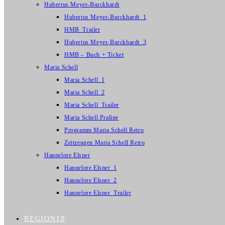
Hubertus Meyer-Burckhardt
Hubertus Meyer-Burckhardt_1
HMB_Trailer
Hubertus Meyer-Burckhardt_3
HMB – Buch + Ticket
Maria Schell
Maria Schell_1
Maria Schell_2
Maria Schell_Trailer
Maria Schell Praline
Programm Maria Schell Retro
Zeitzeugen Maria Schell Retro
Hannelore Elsner
Hannelore Elsner_1
Hannelore Elsner_2
Hannelore Elsner_Trailer
REGION18