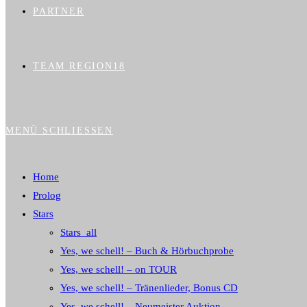
PARTNER
TEAM REGION18
MENÜ
SCHLIESSEN
Home
Prolog
Stars
Stars_all
Yes, we schell! – Buch & Hörbuchprobe
Yes, we schell! – on TOUR
Yes, we schell! – Tränenlieder, Bonus CD
Yes, we schell! – Neumeister Auktion