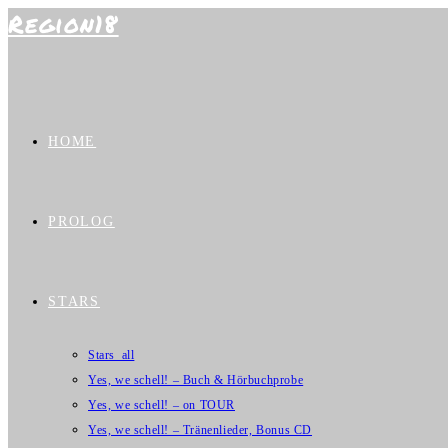
Region18
Zum
Inhalt
springen
HOME
PROLOG
STARS
Stars_all
Yes, we schell! – Buch & Hörbuchprobe
Yes, we schell! – on TOUR
Yes, we schell! – Tränenlieder, Bonus CD